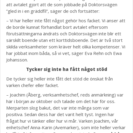
att avtalet gjort att de som jobbade på Doktorsvägen
”gled in i en gräddfil”, säger de och fortsätter:
– Vi har heller inte fått något gehör hos facket. Vi anser att
de borde kunnat förhandlat bort avtalet eftersom
förutsättningarna ändrats och Doktorsvägen inte blir ett
särskilt boende utan ett korttidsboende. Det är två stort
skilda verksamheter som kräver helt olika kompetenser. Vi
har jobbat inom båda, så vi vet, säger Eva Rehn och Ewa
Johansson.
Tycker sig inte ha fått något stöd
De tycker sig heller inte fått det stöd de önskat från
varken chefer eller facket.
– Joachim (Åberg, verksamhetschef, reds anmärkning) var
här i början av oktober och talade om det här för oss.
Merparten slog bakut, det var inte många som var
positiva. Sedan dess har det varit helt tyst. Ingen har
frågat hur vi tänker eller hur vi mår. Varken Joachim, vår
enhetschef Anna-Karin (Avemarker), som inte heller verkar