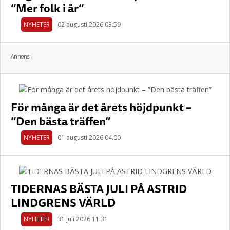
”Mer folk i år”
NYHETER
02 augusti 2026 03.59
Annons:
För många är det årets höjdpunkt –
”Den bästa träffen”
NYHETER
01 augusti 2026 04.00
TIDERNAS BÄSTA JULI PÅ ASTRID
LINDGRENS VÄRLD
NYHETER
31 juli 2026 11.31