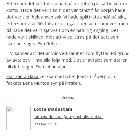
Eftersom det är stor skillnad på att jobba på särbo kontra
kortid. Hade det varit som det var tänkt från början hade
det varit en helt annan sak. Vi hade splittrats ändå på sikt,
eftersom vi är 60-talister och går i pension framöver, men
då hade det varit självvalt och en naturlig avgång. Det
hade varit skillnad, mot att vi splittras på det sätt som
sker nu, säger Eva Rehn.
– Vi känner att det är vår verksamhet som flyttar. På grund
av avtalet vill inte alla följa med. Det är avtalet som ställer
till det, säger Ewa Johansson.
Här kan du läsa
verksamhetschef Joachim Åberg och
fackets Lena Murtos syn på kritiken.
Annons:
Lotta Madestam
lotta.madestam@dagenshultsfred.se
073 848 65 05