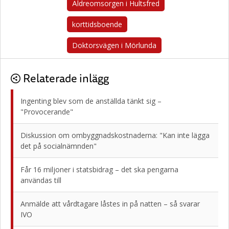
Äldreomsorgen i Hultsfred
korttidsboende
Doktorsvägen i Mörlunda
Relaterade inlägg
Ingenting blev som de anställda tänkt sig –
"Provocerande"
Diskussion om ombyggnadskostnaderna: "Kan inte lägga
det på socialnämnden"
Får 16 miljoner i statsbidrag – det ska pengarna
användas till
Anmälde att vårdtagare låstes in på natten – så svarar
IVO