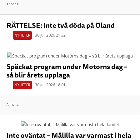
Annons:
RÄTTELSE: Inte två döda på Öland
NYHETER
30 juli 2026 21.32
Späckat program under Motorns dag –
så blir årets upplaga
NYHETER
30 juli 2026 18.01
Annons:
Inte oväntat – Målilla var varmast i hela