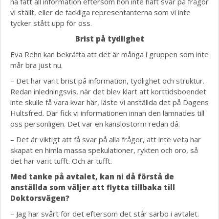
ha fått all information eftersom hon inte haft svar på frågor
vi ställt, eller de fackliga representanterna som vi inte
tycker stått upp för oss.
Brist på tydlighet
Eva Rehn kan bekräfta att det är många i gruppen som inte
mår bra just nu.
– Det har varit brist på information, tydlighet och struktur.
Redan inledningsvis, när det blev klart att korttidsboendet
inte skulle få vara kvar här, läste vi anställda det på Dagens
Hultsfred. Där fick vi informationen innan den lämnades till
oss personligen. Det var en känslostorm redan då.
– Det är viktigt att få svar på alla frågor, att inte veta har
skapat en himla massa spekulationer, rykten och oro, så
det har varit tufft. Och är tufft.
Med tanke på avtalet, kan ni då förstå de
anställda som väljer att flytta tillbaka till
Doktorsvägen?
– Jag har svårt för det eftersom det står särbo i avtalet.