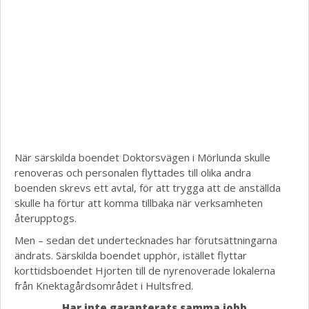
När särskilda boendet Doktorsvägen i Mörlunda skulle
renoveras och personalen flyttades till olika andra
boenden skrevs ett avtal, för att trygga att de anställda
skulle ha förtur att komma tillbaka när verksamheten
återupptogs.
Men – sedan det undertecknades har förutsättningarna
ändrats. Särskilda boendet upphör, istället flyttar
korttidsboendet Hjorten till de nyrenoverade lokalerna
från Knektagårdsområdet i Hultsfred.
Har inte garanterats samma jobb