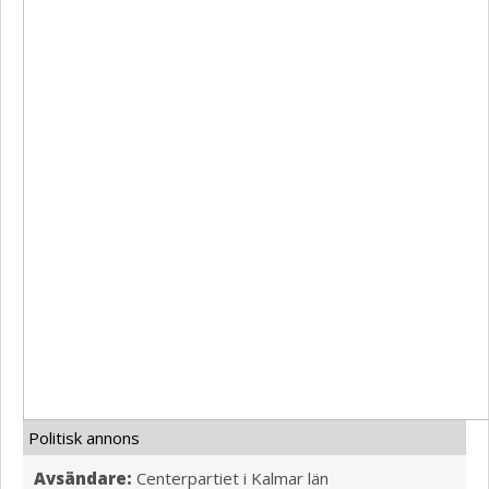
Politisk annons
Avsändare:
Centerpartiet i Kalmar län