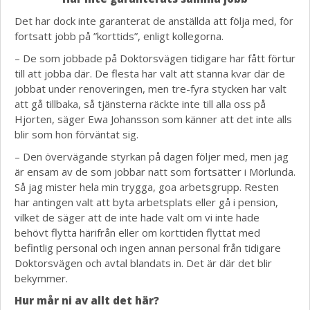
Det har dock inte garanterat de anställda att följa med, för
fortsatt jobb på ”korttids”, enligt kollegorna.
– De som jobbade på Doktorsvägen tidigare har fått förtur
till att jobba där. De flesta har valt att stanna kvar där de
jobbat under renoveringen, men tre-fyra stycken har valt
att gå tillbaka, så tjänsterna räckte inte till alla oss på
Hjorten, säger Ewa Johansson som känner att det inte alls
blir som hon förväntat sig.
– Den övervägande styrkan på dagen följer med, men jag
är ensam av de som jobbar natt som fortsätter i Mörlunda.
Så jag mister hela min trygga, goa arbetsgrupp. Resten
har antingen valt att byta arbetsplats eller gå i pension,
vilket de säger att de inte hade valt om vi inte hade
behövt flytta härifrån eller om korttiden flyttat med
befintlig personal och ingen annan personal från tidigare
Doktorsvägen och avtal blandats in. Det är där det blir
bekymmer.
Hur mår ni av allt det här?