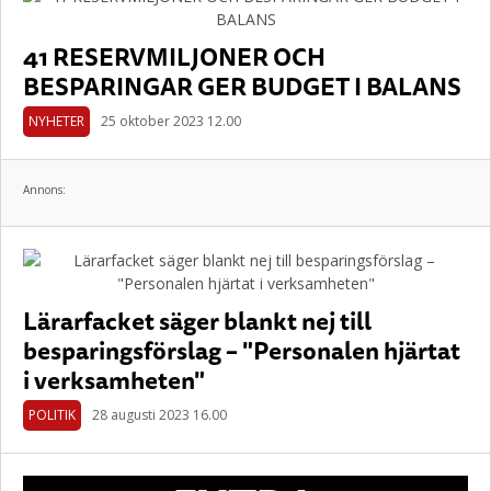
41 RESERVMILJONER OCH
BESPARINGAR GER BUDGET I BALANS
NYHETER
25 oktober 2023 12.00
Annons:
Lärarfacket säger blankt nej till
besparingsförslag – "Personalen hjärtat
i verksamheten"
POLITIK
28 augusti 2023 16.00