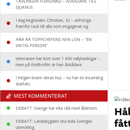
TÄVLINGEN FÖRSENAD – ÅSKÅDARE TILL
SJUKHUS
I dag begravdes Christian, 32 – anhöriga
framför tack till alla som engagerat sig
HÄR ÄR TOPPCHEFENS NYA LÖN – ”EN
VIKTIG PERSON”
Veteranen har kört över 1 000 rallytävlingar –
men på Emiltrofén är han åskådare
I helgen brann deras hus – nu har en insamling
startats
MEST KOMMENTERAT
Hål
DEBATT: Sverige har inte råd med ålderism
fåt
DEBATT: Landsbygden ska leda Sveriges
utveckling