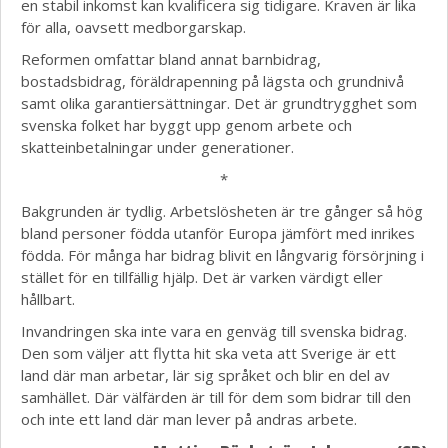
en stabil inkomst kan kvalificera sig tidigare. Kraven är lika
för alla, oavsett medborgarskap.
Reformen omfattar bland annat barnbidrag,
bostadsbidrag, föräldrapenning på lägsta och grundnivå
samt olika garantiersättningar. Det är grundtrygghet som
svenska folket har byggt upp genom arbete och
skatteinbetalningar under generationer.
*
Bakgrunden är tydlig. Arbetslösheten är tre gånger så hög
bland personer födda utanför Europa jämfört med inrikes
födda. För många har bidrag blivit en långvarig försörjning i
stället för en tillfällig hjälp. Det är varken värdigt eller
hållbart.
Invandringen ska inte vara en genväg till svenska bidrag.
Den som väljer att flytta hit ska veta att Sverige är ett
land där man arbetar, lär sig språket och blir en del av
samhället. Där välfärden är till för dem som bidrar till den
och inte ett land där man lever på andras arbete.