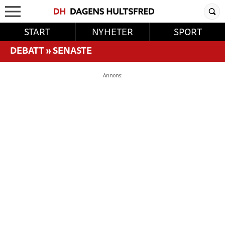
START
NYHETER
SPORT
DEBATT
»
SENASTE
Annons: