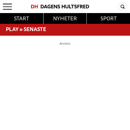
START
NYHETER
SPORT
PLAY
»
SENASTE
Annons: