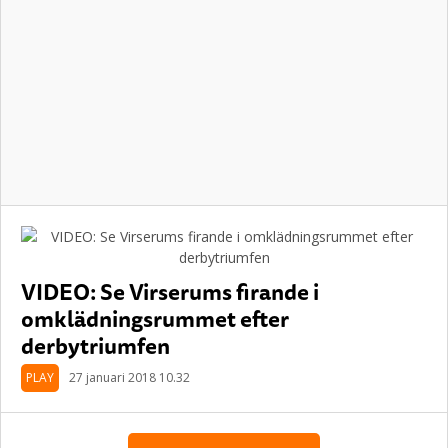
VIDEO: Se Virserums firande i
omklädningsrummet efter
derbytriumfen
PLAY
27 januari 2018 10.32