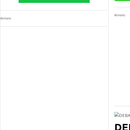
Annons:
Annons:
DEB