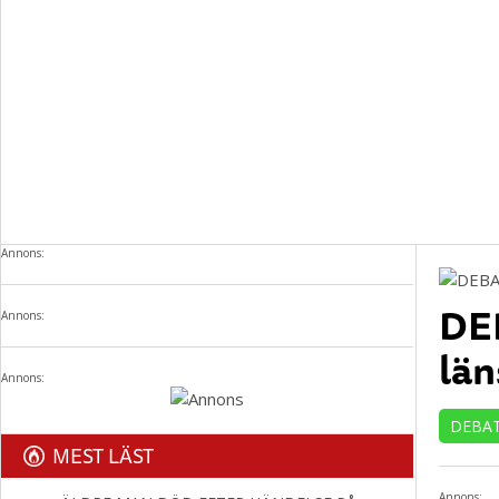
Annons:
DEB
Annons:
län
Annons:
DEBA
MEST LÄST
Annons: