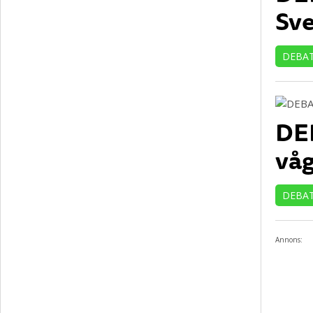
Sve
DEBA
DEB
våg
DEBA
Annons: