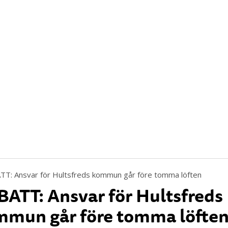
ATT: Ansvar för Hultsfreds
mun går före tomma löfte