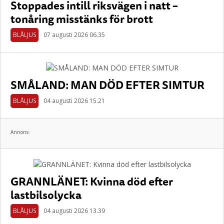
Stoppades intill riksvägen i natt –
tonåring misstänks för brott
BLÅLJUS
07 augusti 2026 06.35
SMÅLAND: MAN DÖD EFTER SIMTUR
BLÅLJUS
04 augusti 2026 15.21
Annons:
GRANNLÄNET: Kvinna död efter
lastbilsolycka
BLÅLJUS
04 augusti 2026 13.39