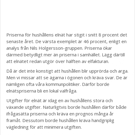
Priserna för hushållens elnät har stigit i snitt 8 procent det
senaste året. De värsta exemplet är 46 procent, enligt en
analys från Nils Holgersson-gruppen. Priserna ökar
därmed betydligt mer än priserna i samhället. Lägg därtill
att elnätet redan utgör över hälften av elfakturan.
Då är det inte konstigt att hushållen blir upprörda och arga.
Men vi missar att se ägarna i ögonen och kräva svar. De är
nämligen ofta våra kommunpolitiker. Därför borde
elnätspriserna bli en lokal valfråga.
Utgifter för elnät är idag en av hushållens stora och
växande utgifter. Naturligtvis borde hushållen därför både
ifrågasätta priserna och kräva en prognos många år
framåt. Dessutom borde hushållen kräva handgriplig
vägledning för att minimera utgiften.