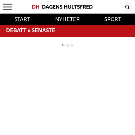
START
NYHETER
SPORT
DEBATT
»
SENASTE
Annons: