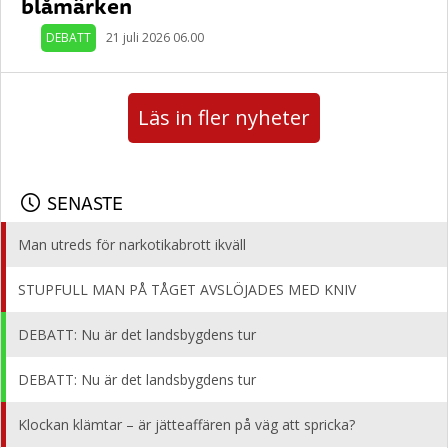
blåmärken
DEBATT
21 juli 2026 06.00
Läs in fler nyheter
SENASTE
Man utreds för narkotikabrott ikväll
STUPFULL MAN PÅ TÅGET AVSLÖJADES MED KNIV
DEBATT: Nu är det landsbygdens tur
DEBATT: Nu är det landsbygdens tur
Klockan klämtar – är jätteaffären på väg att spricka?