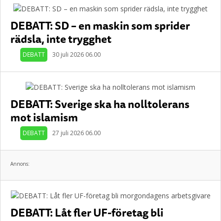
DEBATT: SD – en maskin som sprider
rädsla, inte trygghet
DEBATT
30 juli 2026 06.00
DEBATT: Sverige ska ha nolltolerans
mot islamism
DEBATT
27 juli 2026 06.00
Annons:
DEBATT: Låt fler UF-företag bli