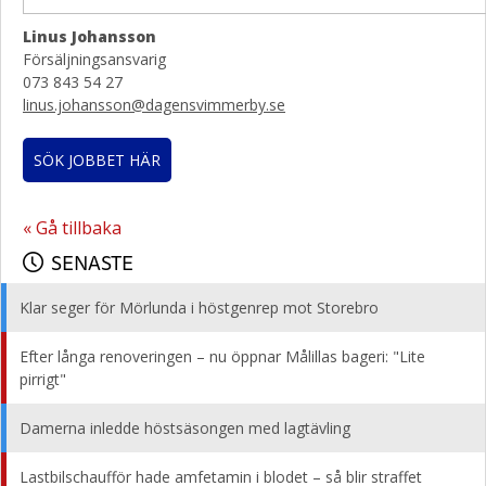
Linus Johansson
Försäljningsansvarig
073 843 54 27
linus.johansson@dagensvimmerby.se
SÖK JOBBET HÄR
« Gå tillbaka
SENASTE
Klar seger för Mörlunda i höstgenrep mot Storebro
Efter långa renoveringen – nu öppnar Målillas bageri: "Lite
pirrigt"
Damerna inledde höstsäsongen med lagtävling
Lastbilschaufför hade amfetamin i blodet – så blir straffet