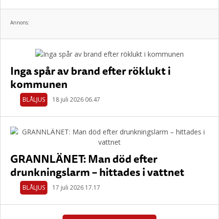
Annons:
Inga spår av brand efter röklukt i
kommunen
BLÅLJUS
18 juli 2026 06.47
GRANNLÄNET: Man död efter
drunkningslarm – hittades i vattnet
BLÅLJUS
17 juli 2026 17.17