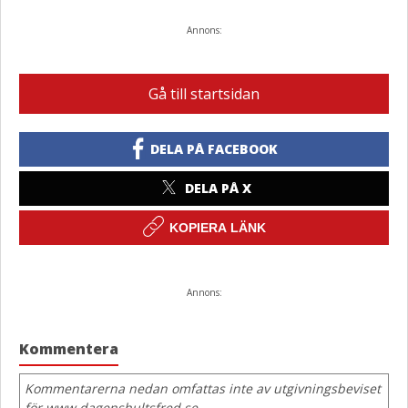
Annons:
Gå till startsidan
DELA PÅ FACEBOOK
DELA PÅ X
KOPIERA LÄNK
Annons:
Kommentera
Kommentarerna nedan omfattas inte av utgivningsbeviset
för www.dagenshultsfred.se.