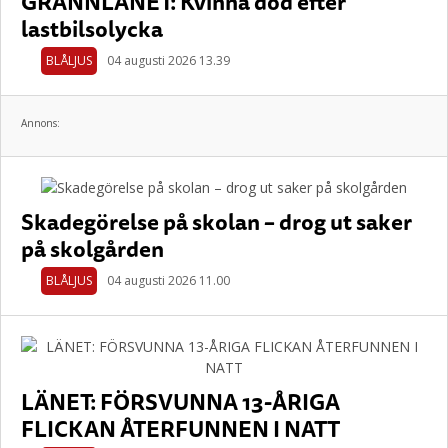
GRANNLÄNET: Kvinna död efter
lastbilsolycka
BLÅLJUS
04 augusti 2026 13.39
Annons:
Skadegörelse på skolan – drog ut saker
på skolgården
BLÅLJUS
04 augusti 2026 11.00
LÄNET: FÖRSVUNNA 13-ÅRIGA
FLICKAN ÅTERFUNNEN I NATT