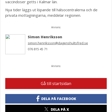
vaccindoser getts i Kalmar län.
Nya tider läggs ut löpande till hälsocentralerna och de
privata mottagningarna, meddelar regionen.
Annons:
Simon Henriksson
simon.henriksson@dagenshultsfred.se
076 815 45 71
Annons:
Gå till startsidan
DELA PÅ FACEBOOK
DELA PÅ X