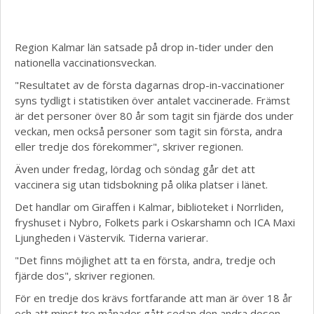
Region Kalmar län satsade på drop in-tider under den
nationella vaccinationsveckan.
"Resultatet av de första dagarnas drop-in-vaccinationer
syns tydligt i statistiken över antalet vaccinerade. Främst
är det personer över 80 år som tagit sin fjärde dos under
veckan, men också personer som tagit sin första, andra
eller tredje dos förekommer", skriver regionen.
Även under fredag, lördag och söndag går det att
vaccinera sig utan tidsbokning på olika platser i länet.
Det handlar om Giraffen i Kalmar, biblioteket i Norrliden,
fryshuset i Nybro, Folkets park i Oskarshamn och ICA Maxi
Ljungheden i Västervik. Tiderna varierar.
"Det finns möjlighet att ta en första, andra, tredje och
fjärde dos", skriver regionen.
För en tredje dos krävs fortfarande att man är över 18 år
och att minst tre månader gått sedan den andra dosen