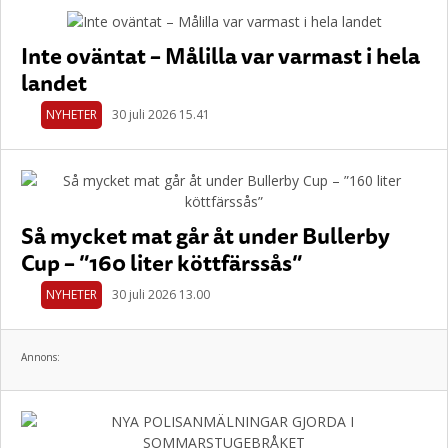
Inte oväntat – Målilla var varmast i hela
landet
NYHETER
30 juli 2026 15.41
Så mycket mat går åt under Bullerby
Cup – ”160 liter köttfärssås”
NYHETER
30 juli 2026 13.00
Annons: