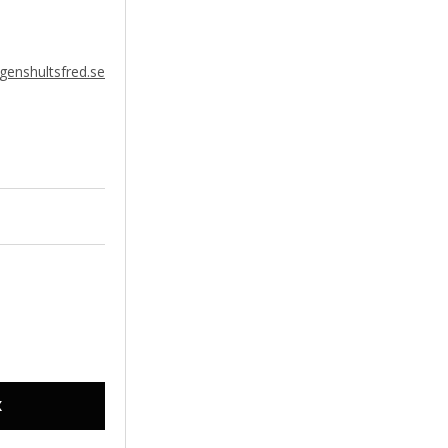
enshultsfred.se
X