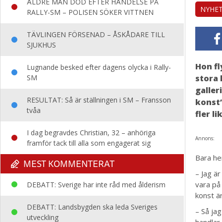
ÄLDRE MAN DÖD EFTER HÄNDELSE PÅ
NYHE
RALLY-SM – POLISEN SÖKER VITTNEN
TÄVLINGEN FÖRSENAD – ÅSKÅDARE TILL
SJUKHUS
Hon fl
Lugnande besked efter dagens olycka i Rally-
SM
stora 
galler
RESULTAT: Så är ställningen i SM – Fransson
konst”
tvåa
fler l
I dag begravdes Christian, 32 – anhöriga
Annons:
framför tack till alla som engagerat sig
Bara he
MEST KOMMENTERAT
– Jag är
vara på
DEBATT: Sverige har inte råd med ålderism
konst ä
DEBATT: Landsbygden ska leda Sveriges
– Så jag
utveckling
handlar