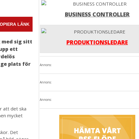
BUSINESS CONTROLLER
OPIERA LÄNK
 med sig sitt
PRODUKTIONSLEDARE
upp ett
rdelös
ge plats för
Annons:
Annons:
Annons:
r att det ska
 men mycket
iskor. Det
på bild, säger