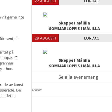
22 AUGUSTI
LÖRDAG
vill gärna inte
Skeppet Målilla
SOMMARLOPPIS I MÅLILLA
29 AUGUSTI
LÖRDAG
för sent, är
järtat på
g hoppas få
Skeppet Målilla
 grannen
SOMMARLOPPIS I MÅLILLA
ger hon.
Se alla evenemang
erade av konst.
resserade. De
Annons:
en, det är