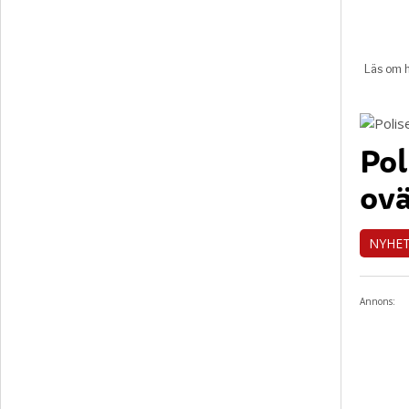
Pol
ovä
NYHE
Annons: