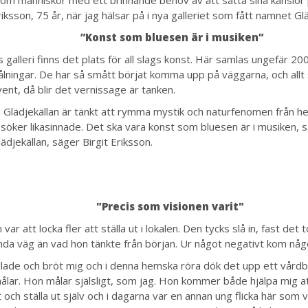
riksson, 75 år, när jag hälsar på i nya galleriet som fått namnet Glä
”Konst som bluesen är i musiken”
 galleri finns det plats för all slags konst. Här samlas ungefär 2
lningar. De har så smått börjat komma upp på väggarna, och allt s
dvent, då blir det vernissage är tanken.
ri Glädjekällan är tänkt att rymma mystik och naturfenomen från he
l söker likasinnade. Det ska vara konst som bluesen är i musiken, 
lädjekällan, säger Birgit Eriksson.
"Precis som visionen varit"
 var att locka fler att ställa ut i lokalen. Den tycks slå in, fast det
nda väg än vad hon tänkte från början. Ur något negativt kom någo
rillade och bröt mig och i denna hemska röra dök det upp ett vård
ålar. Hon målar själsligt, som jag. Hon kommer både hjälpa mig 
t och ställa ut själv och i dagarna var en annan ung flicka här som 