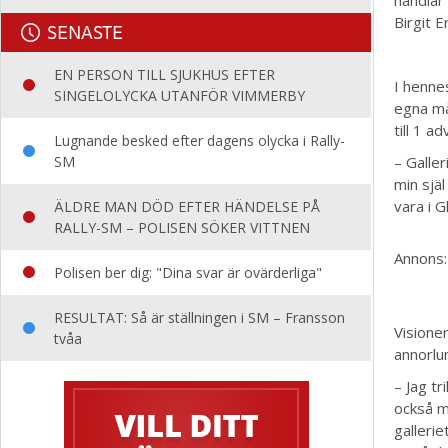
Birgit E
SENASTE
EN PERSON TILL SJUKHUS EFTER
I hennes
SINGELOLYCKA UTANFÖR VIMMERBY
egna må
till 1 a
Lugnande besked efter dagens olycka i Rally-
SM
– Galle
min sjä
vara i G
ÄLDRE MAN DÖD EFTER HÄNDELSE PÅ
RALLY-SM – POLISEN SÖKER VITTNEN
Annons:
Polisen ber dig: "Dina svar är ovärderliga"
RESULTAT: Så är ställningen i SM – Fransson
Visionen
tvåa
annorlu
– Jag t
också m
gallerie