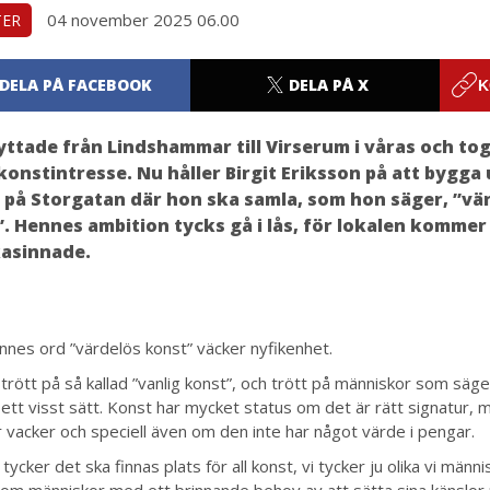
04 november 2025 06.00
TER
DELA PÅ FACEBOOK
DELA PÅ X
K
yttade från Lindshammar till Virserum i våras och tog
konstintresse. Nu håller Birgit Eriksson på att bygga 
i på Storgatan där hon ska samla, som hon säger, ”vä
. Hennes ambition tycks gå i lås, för lokalen kommer 
ikasinnade.
nnes ord ”värdelös konst” väcker nyfikenhet.
 trött på så kallad ”vanlig konst”, och trött på människor som säge
 ett visst sätt. Konst har mycket status om det är rätt signatur,
r vacker och speciell även om den inte har något värde i pengar.
 tycker det ska finnas plats för all konst, vi tycker ju olika vi männ
 om människor med ett brinnande behov av att sätta sina känslor 