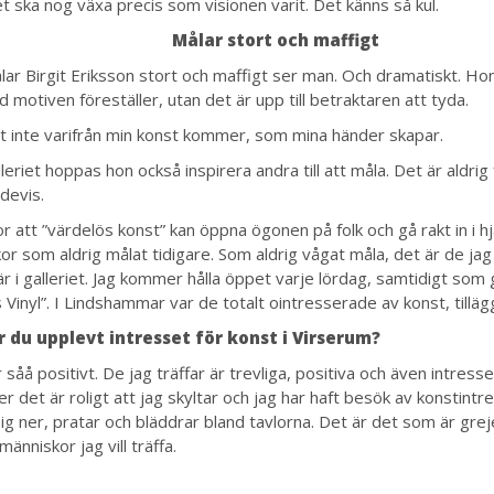
et ska nog växa precis som visionen varit. Det känns så kul.
Målar stort och maffigt
lar Birgit Eriksson stort och maffigt ser man. Och dramatiskt. Hon 
 motiven föreställer, utan det är upp till betraktaren att tyda.
et inte varifrån min konst kommer, som mina händer skapar.
eriet hoppas hon också inspirera andra till att måla. Det är aldrig 
devis.
or att ”värdelös konst” kan öppna ögonen på folk och gå rakt in i h
or som aldrig målat tidigare. Som aldrig vågat måla, det är de ja
här i galleriet. Jag kommer hålla öppet varje lördag, samtidigt som
 Vinyl”. I Lindshammar var de totalt ointresserade av konst, tilläg
r du upplevt intresset för konst i Virserum?
 såå positivt. De jag träffar är trevliga, positiva och även intress
r det är roligt att jag skyltar och jag har haft besök av konstint
ig ner, pratar och bläddrar bland tavlorna. Det är det som är grej
änniskor jag vill träffa.