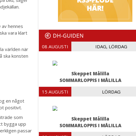
djekällan.
00 av hennes
ka vara klart
DH-GUIDEN
08 AUGUSTI
IDAG, LÖRDAG
la världen när
så ska konsten
Skeppet Målilla
SOMMARLOPPIS I MÅLILLA
15 AUGUSTI
LÖRDAG
 tog en något
t positivt.
biträde som
Skeppet Målilla
att bygga upp
SOMMARLOPPIS I MÅLILLA
verkligen passar