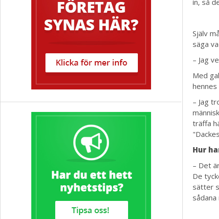
in, så d
Själv må
säga vad
– Jag v
Med gall
hennes 
– Jag tr
människ
träffa 
"Dackes
Hur ha
– Det är
De tycke
sätter s
sådana m