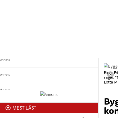
Annons:
Birgit E
Annons:
säger. "
Lotta 
Annons:
Byg
kon
MEST LÄST