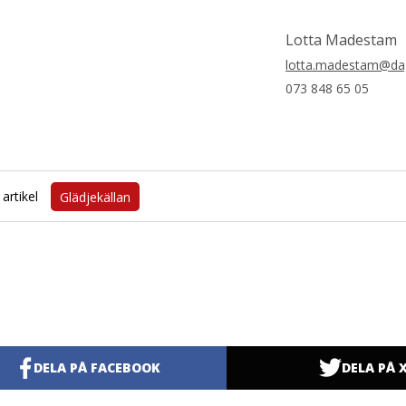
Lotta Madestam
lotta.madestam@dag
073 848 65 05
artikel
Glädjekällan
DELA PÅ FACEBOOK
DELA PÅ 