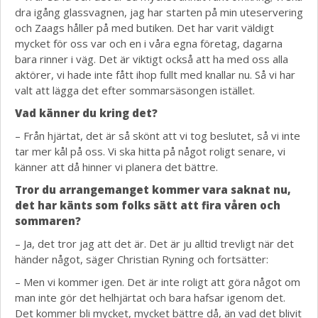
dra igång glassvagnen, jag har starten på min uteservering
och Zaags håller på med butiken. Det har varit väldigt
mycket för oss var och en i våra egna företag, dagarna
bara rinner i väg. Det är viktigt också att ha med oss alla
aktörer, vi hade inte fått ihop fullt med knallar nu. Så vi har
valt att lägga det efter sommarsäsongen istället.
Vad känner du kring det?
– Från hjärtat, det är så skönt att vi tog beslutet, så vi inte
tar mer kål på oss. Vi ska hitta på något roligt senare, vi
känner att då hinner vi planera det bättre.
Tror du arrangemanget kommer vara saknat nu,
det har känts som folks sätt att fira våren och
sommaren?
– Ja, det tror jag att det är. Det är ju alltid trevligt när det
händer något, säger Christian Ryning och fortsätter:
– Men vi kommer igen. Det är inte roligt att göra något om
man inte gör det helhjärtat och bara hafsar igenom det.
Det kommer bli mycket, mycket bättre då, än vad det blivit