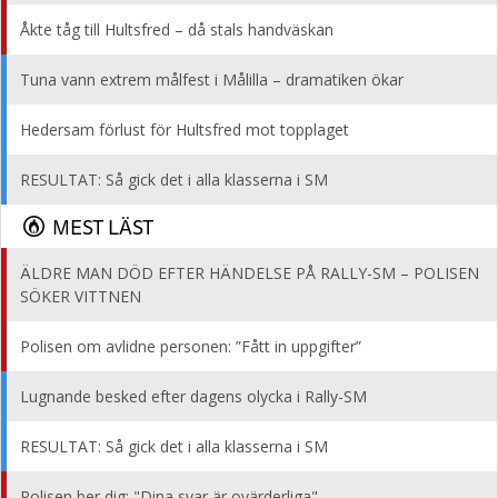
Åkte tåg till Hultsfred – då stals handväskan
Tuna vann extrem målfest i Målilla – dramatiken ökar
Hedersam förlust för Hultsfred mot topplaget
RESULTAT: Så gick det i alla klasserna i SM
MEST LÄST
ÄLDRE MAN DÖD EFTER HÄNDELSE PÅ RALLY-SM – POLISEN
SÖKER VITTNEN
Polisen om avlidne personen: ”Fått in uppgifter”
Lugnande besked efter dagens olycka i Rally-SM
RESULTAT: Så gick det i alla klasserna i SM
Polisen ber dig: "Dina svar är ovärderliga"