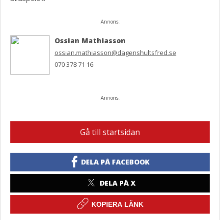
Annons:
Ossian Mathiasson
ossian.mathiasson@dagenshultsfred.se
070 378 71 16
Annons:
Gå till startsidan
DELA PÅ FACEBOOK
DELA PÅ X
KOPIERA LÄNK