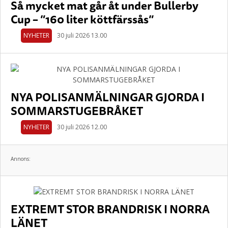
Så mycket mat går åt under Bullerby
Cup – ”160 liter köttfärssås”
NYHETER
30 juli 2026 13.00
NYA POLISANMÄLNINGAR GJORDA I
SOMMARSTUGEBRÅKET
NYHETER
30 juli 2026 12.00
Annons:
EXTREMT STOR BRANDRISK I NORRA
LÄNET