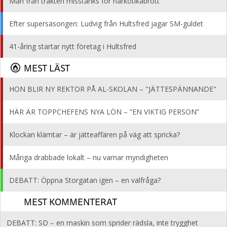
Man från trakten misstänks för narkotikabrott
Efter supersäsongen: Ludvig från Hultsfred jagar SM-guldet
41-åring startar nytt företag i Hultsfred
MEST LÄST
HON BLIR NY REKTOR PÅ AL-SKOLAN – "JÄTTESPÄNNANDE"
HÄR ÄR TOPPCHEFENS NYA LÖN – ”EN VIKTIG PERSON”
Klockan klämtar – är jätteaffären på väg att spricka?
Många drabbade lokalt – nu varnar myndigheten
DEBATT: Öppna Storgatan igen – en valfråga?
MEST KOMMENTERAT
DEBATT: SD – en maskin som sprider rädsla, inte trygghet