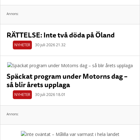
Annons:
RÄTTELSE: Inte två döda på Öland
NYHETER
30 juli 2026 21.32
Späckat program under Motorns dag –
så blir årets upplaga
NYHETER
30 juli 2026 18.01
Annons: