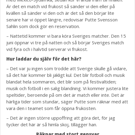
Är det en match vid frukost så sänder vi den eller på
kvällen så sänder vi den och är det så den börjar lite
senare har vi öppet längre, redovisar Putte Svensson
Sahlin som dock gör en reservation.
– Nattetid kommer vi bara köra Sveriges matcher. Den 15
juni öppnar vi tre på natten och så börjar Sveriges match
vid fyra och i halvtid serverar vi frukost.
Hur laddar du själv för det här?
– Det var ju ingen som trodde att Sverige skulle gå vidare,
så det här kommer bli jäkligt kul. Det blir fotboll och musik
blandat hela sommaren, det blir som på festivaltiden;
musik och fotboll i en salig blandning. Vi kommer justera lite
speltider, beroende på om det är match eller inte. Det är
härliga tider som stundar, säger Putte som räknar med att
vara den i teamet som får öppna frukosten.
– Det är ingen större uppoffring att göra det, för jag
tycker det här är så himla skoj, tillägger han.
Räknar med stort gensvar