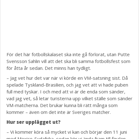
För det här fotbollskalaset ska inte gå förlorat, utan Putte
Svensson Sahlin vill att det ska bli samma fotbollsfest som
för åtta år sedan. Det minns han tydligt.
– Jag vet hur det var när vi körde en VM-satsning sist. Då
spelade Tyskland-Brasilien, och jag vet att vi hade puben
full med tyskar. I och med att vi är de enda som sänder,
vad jag vet, så letar turisterna upp vilket ställe som sänder
VM-matcherna. Det brukar kunna bli rätt många som
kommer – även om det inte är Sveriges matcher.
Hur ser upplägget ut?
– Vi kommer köra så mycket vi kan och börjar den 11 juni
med Mexico-Sydafrika, sedan kör vi ända fram till finalen.