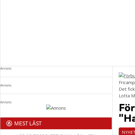
Annons:
Fricampa
Annons:
Det fic
Lotta 
För
Annons:
"Ha
MEST LÄST
NYHE