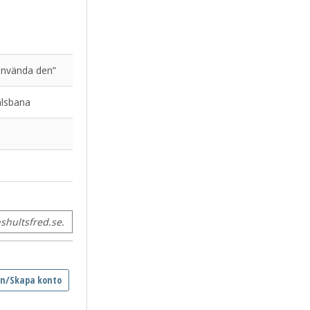
 använda den”
ålsbana
hultsfred.se.