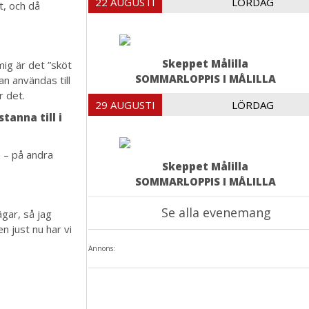
22 AUGUSTI
LÖRDAG
t, och då
Skeppet Målilla
 mig är det ”sköt
SOMMARLOPPIS I MÅLILLA
an användas till
r det.
29 AUGUSTI
LÖRDAG
tanna till i
å – på andra
Skeppet Målilla
SOMMARLOPPIS I MÅLILLA
Se alla evenemang
ägar, så jag
n just nu har vi
Annons: