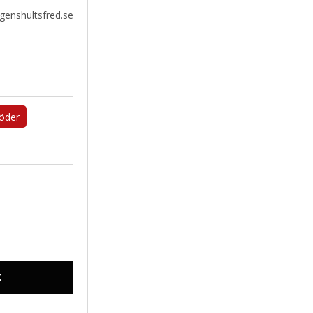
enshultsfred.se
öder
X