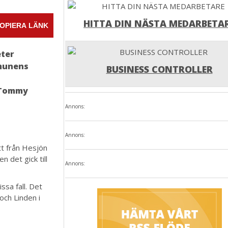
HITTA DIN NÄSTA MEDARBETA
OPIERA LÄNK
eter
mmunens
BUSINESS CONTROLLER
r Tommy
Annons:
Annons:
t från Hesjön
det gick till
Annons:
ssa fall. Det
och Linden i