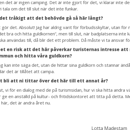
n det är ingen camping. Det är inte gjort för det, vi klarar inte de
 tala om det till slut när det inte funkar.
det tråkigt att det behövde gå så här långt?
t gör det. Absolut! Jag har aldrig varit för förbudsskyltar, utan för
det bra och hitta guldkornen”, men till slut, när badplatserna inte k
ka användas till, då blir det ett problem. Då måste vi ta ansvar fö
et en risk att det här påverkar turisternas intresse att s
mmun och hitta våra guldkorn?
ag kan inte säga det, utan de hittar sina guldkorn och stannar änd
där det är tillåtet att campa.
 bli att ni tittar över det här till ett annat år?
t, vi för en dialog med de på turismsidan, hur vi ska hitta andra v
e en anställd på kultur- och fritidskontoret att titta på detta. Me
 här, det är andra året nu.
Lotta Madestam