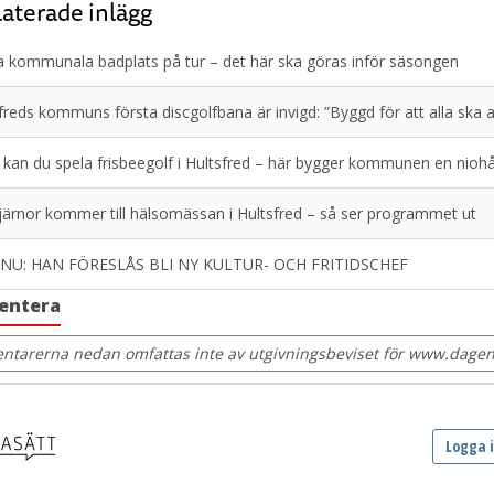
aterade inlägg
 kommunala badplats på tur – det här ska göras inför säsongen
freds kommuns första discgolfbana är invigd: ”Byggd för att alla ska
 kan du spela frisbeegolf i Hultsfred – här bygger kommunen en nioh
järnor kommer till hälsomässan i Hultsfred – så ser programmet ut
 NU: HAN FÖRESLÅS BLI NY KULTUR- OCH FRITIDSCHEF
entera
tarerna nedan omfattas inte av utgivningsbeviset för www.dagens