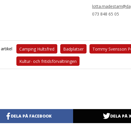
lotta.madestam@dag
073 848 65 05
artikel
Camping Hultsfred
Badplatser
Tommy Svensson P
Kultur- och fritidsförvaltningen
DELA PÅ FACEBOOK
DELA PÅ 