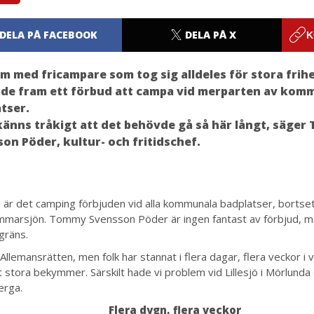
DELA PÅ FACEBOOK
DELA PÅ X
K
m med fricampare som tog sig alldeles för stora frih
ade fram ett förbud att campa vid merparten av ko
tser.
känns tråkigt att det behövde gå så här långt, säge
on Pöder, kultur- och fritidschef.
är det camping förbjuden vid alla kommunala badplatser, bortset
marsjön. Tommy Svensson Pöder är ingen fantast av förbjud, men 
gräns.
 Allemansrätten, men folk har stannat i flera dagar, flera veckor i vi
t stora bekymmer. Särskilt hade vi problem vid Lillesjö i Mörlunda 
erga.
Flera dygn, flera veckor