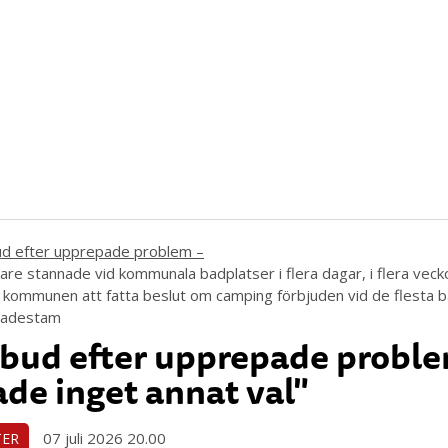
re stannade vid kommunala badplatser i flera dagar, i flera veckor 
k kommunen att fatta beslut om camping förbjuden vid de flesta b
Madestam
bud efter upprepade proble
de inget annat val"
07 juli 2026 20.00
TER