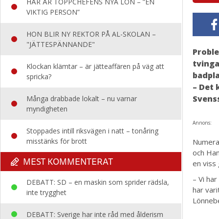
HÄR ÄR TOPPCHEFENS NYA LÖN – ”EN
VIKTIG PERSON”
HON BLIR NY REKTOR PÅ AL-SKOLAN –
"JÄTTESPÄNNANDE"
Proble
tving
Klockan klämtar – är jätteaffären på väg att
badpla
spricka?
– Det 
Svenss
Många drabbade lokalt – nu varnar
myndigheten
Annons:
Stoppades intill riksvägen i natt – tonåring
misstänks för brott
Numera 
och Ham
MEST KOMMENTERAT
en viss 
– Vi har
DEBATT: SD – en maskin som sprider rädsla,
har vari
inte trygghet
Lönneb
DEBATT: Sverige har inte råd med ålderism