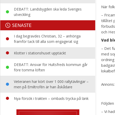
När folk
DEBATT: Landsbygden ska leda Sveriges
utveckling
– Frica
tillåtet
SENASTE
förbuds
och Hes
I dag begravdes Christian, 32 – anhöriga
Vad bl
framför tack till alla som engagerat sig
– Det f
Klotter i stationshuset upptäckt
med sopo
ordning 
DEBATT: Ansvar för Hultsfreds kommun går
badgäst
före tomma löften
lokalbef
Veteranen har kört över 1 000 rallytävlingar –
Annons:
men på Emiltrofén är han åskådare
Nya försök i trakten – ombads trycka på länk
Följden
– Vi ha