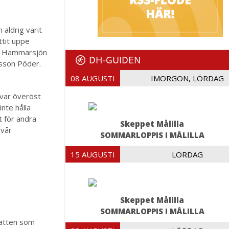
aldrig varit
ttit uppe
vid Hammarsjön
DH-GUIDEN
nsson Pöder.
08 AUGUSTI
IMORGON, LÖRDAG
 var överöst
nte hålla
t för andra
Skeppet Målilla
 vår
SOMMARLOPPIS I MÅLILLA
15 AUGUSTI
LÖRDAG
Skeppet Målilla
SOMMARLOPPIS I MÅLILLA
srätten som