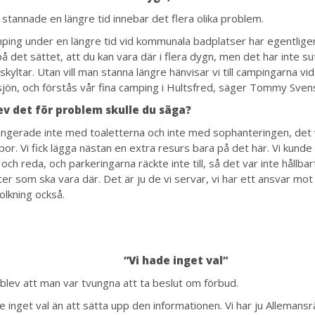
 stannade en längre tid innebar det flera olika problem.
mping under en längre tid vid kommunala badplatser har egentligen 
 på det sättet, att du kan vara där i flera dygn, men det har inte su
skyltar. Utan vill man stanna längre hänvisar vi till campingarna 
jön, och förstås vår fina camping i Hultsfred, säger Tommy Sve
ev det för problem skulle du säga?
ungerade inte med toaletterna och inte med sophanteringen, det
r. Vi fick lägga nästan en extra resurs bara på det här. Vi kunde i
och reda, och parkeringarna räckte inte till, så det var inte hållbar
er som ska vara där. Det är ju de vi servar, vi har ett ansvar mot
olkning också.
”Vi hade inget val”
 blev att man var tvungna att ta beslut om förbud.
de inget val än att sätta upp den informationen. Vi har ju Alleman