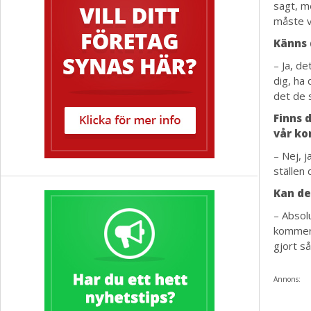
sagt, me
måste vi
Känns 
– Ja, de
dig, ha 
det de s
Finns d
vår ko
– Nej, j
ställen 
Kan det
– Absolu
kommer g
gjort så
Annons: