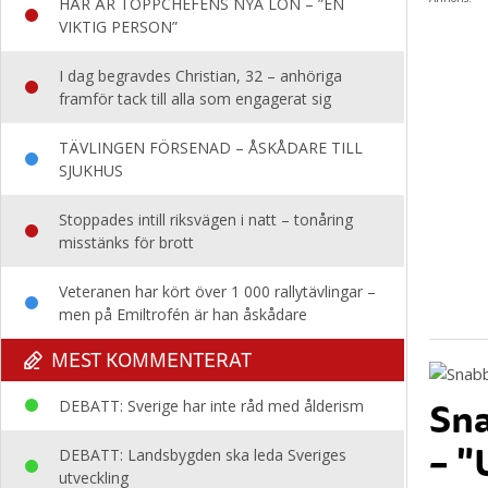
HÄR ÄR TOPPCHEFENS NYA LÖN – ”EN
VIKTIG PERSON”
I dag begravdes Christian, 32 – anhöriga
framför tack till alla som engagerat sig
TÄVLINGEN FÖRSENAD – ÅSKÅDARE TILL
SJUKHUS
Stoppades intill riksvägen i natt – tonåring
misstänks för brott
Veteranen har kört över 1 000 rallytävlingar –
men på Emiltrofén är han åskådare
MEST KOMMENTERAT
Sna
DEBATT: Sverige har inte råd med ålderism
– "
DEBATT: Landsbygden ska leda Sveriges
utveckling