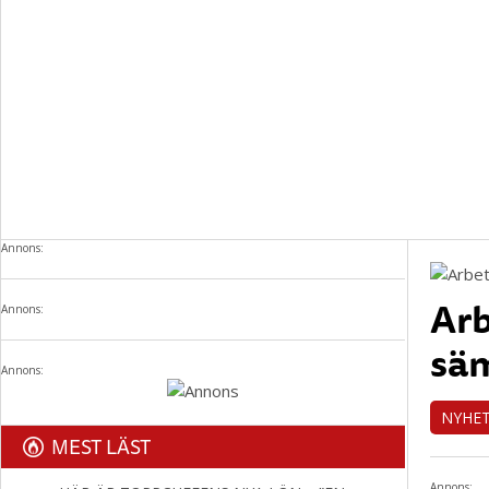
Annons:
Arb
Annons:
säm
Annons:
NYHE
MEST LÄST
Annons: