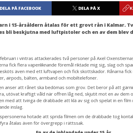
DELA PÅ FACEBOOK
DELA PÅ X
K
arn i 15-årsåldern åtalas för ett grovt rån i Kalmar. 
s bli beskjutna med luftpistoler och en av dem blev 
februari i vintras attackerades två personer på Axel Oxenstierna
rna fick flera vapenliknande föremål riktade mig sig, slag och spa
besköts även med ett luftvapen och fick skottskador. Rånarna fick
er, airpods, bälten, armband och mobiltelefoner.
en anser att rånet ska bedömas som grov. Det beror på att gär
era, utövat kraftigt våld när offren låg ned, skjutit mot en av dem 
en med att tvinga de drabbade att klä av sig och spelat in en fil
ande inslag.
spersonerna hotade att sprida filmen om de drabbade tog konta
 fyra åtalas även för övergrepp i rättssak.
En av de inblandade under 15 år