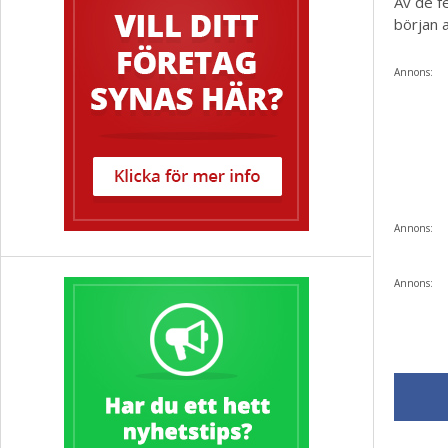
Av de fe
början 
Annons:
Annons:
Annons: