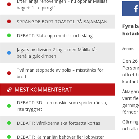
Efter långa renoveringen – nu öppnar Målillas
bageri: "Lite pirrigt"
SPRÄNGDE BORT TOASTOL PÅ BAJAMAJAN
Fyra b
hotade
DEBATT: Sluta upp med slit och släng!
Jagats av division 2-lag – men Målilla får
Annons:
behålla guldklimpen
Den 26 
Persone
Två män stoppade av polis – misstänks för
offret 
brott
kontant
MEST KOMMENTERAT
Åklagar
varit fl
DEBATT: SD – en maskin som sprider rädsla,
gärning
inte trygghet
förnedr
Gärning
DEBATT: Vårdköerna ska fortsätta kortas
och alla
DEBATT: Kalmar län behöver fler lobbyister