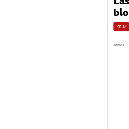
Las
blo
KRIM
Annons: