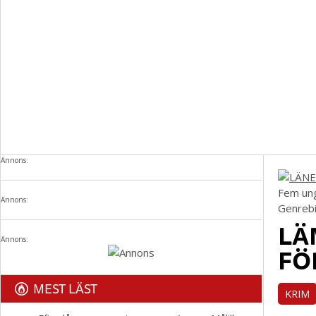
Annons:
Fem ung
Annons:
Genrebi
LÄ
Annons:
FÖ
MEST LÄST
KRIM