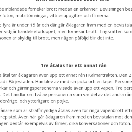
de inblandade förnekar brott medan en erkänner. Bevisningen bes
v foton, mobiltömningar, vittnesuppgifter och filmerna.
e fyra är under 15 år och där går åklagaren fram med en bevistal
r vidgår händelseförloppet, men förnekar brott. Tingsrätten ko
nen är skyldig till brott, men någon påföljd blir det inte.
Tre åtalas för ett annat rån
 åtal tar åklagaren även upp ett annat rån i Kalmartrakten. Den 2
ad i Färjestaden. Han blev av med sin jacka och en keps. Personen 
rkar och gärningspersonerna visade även upp ett vapen. Tre p
a. Det handlar om två av personerna som var del av det andra rån
derårige, och ytterligare en pojke.
rånare som är straffmyndiga åtalas även för ringa vapenbrott ef
yrepistol. Även här går åklagaren fram med en bevistalan mot den
ngen består exempelvis av filmer, olika konversationer och foton.