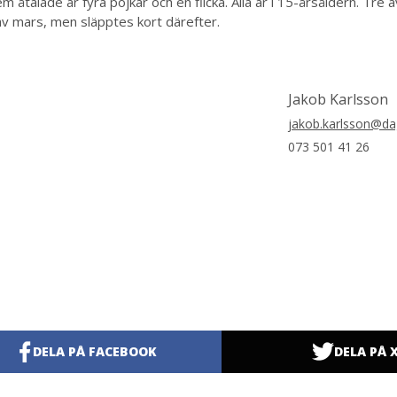
m åtalade är fyra pojkar och en flicka. Alla är i 15-årsåldern. Tre
av mars, men släpptes kort därefter.
Jakob Karlsson
jakob.karlsson@da
073 501 41 26
DELA PÅ FACEBOOK
DELA PÅ 