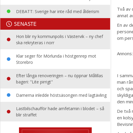
Två av 
DEBATT: Sverige har inte råd med ålderism
annat a
SENASTE
En av d
persone
Hon blir ny kommunpolis i Västervik – ny chef
om perso
ska rekryteras i norr
Annons:
Klar seger för Mörlunda i höstgenrep mot
Storebro
I samma
Efter långa renoveringen – nu öppnar Målillas
bageri: "Lite pirrigt"
man rån
och spa
skyldig
Damerna inledde höstsäsongen med lagtävling
den min
Lastbilschaufför hade amfetamin i blodet – så
De två 
blir straffet
en kols
Bevisni