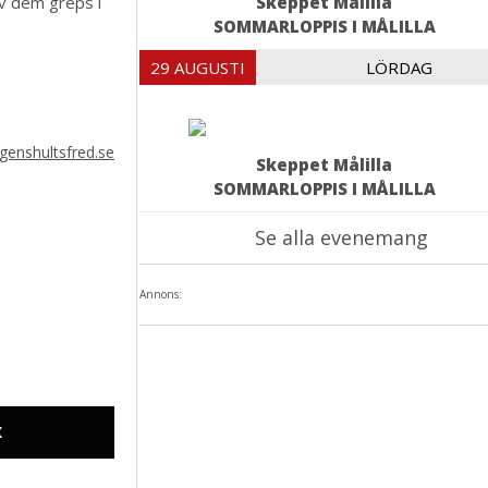
 av dem greps i
Skeppet Målilla
SOMMARLOPPIS I MÅLILLA
29 AUGUSTI
LÖRDAG
genshultsfred.se
Skeppet Målilla
SOMMARLOPPIS I MÅLILLA
Se alla evenemang
Annons:
X