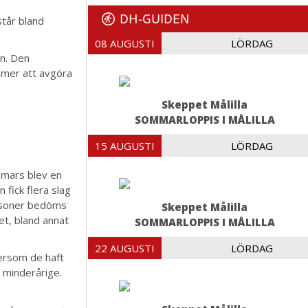
DH-GUIDEN
tår bland
08 AUGUSTI
LÖRDAG
an. Den
mmer att avgöra
Skeppet Målilla
SOMMARLOPPIS I MÅLILLA
15 AUGUSTI
LÖRDAG
 mars blev en
fick flera slag
ersoner bedöms
Skeppet Målilla
et, bland annat
SOMMARLOPPIS I MÅLILLA
22 AUGUSTI
LÖRDAG
tersom de haft
 minderårige.