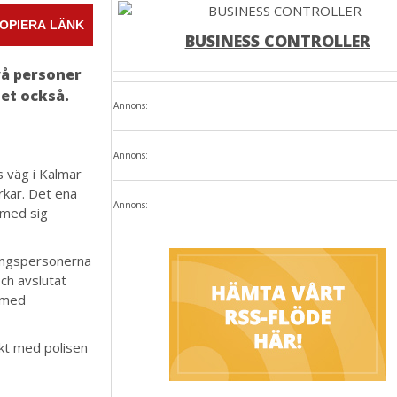
OPIERA LÄNK
BUSINESS CONTROLLER
Två personer
det också.
Annons:
Annons:
s väg i Kalmar
rkar. Det ena
Annons:
 med sig
ningspersonerna
och avslutat
m med
kt med polisen