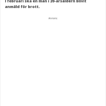
I februari ska en man i 20-årsåldern blivit
anmäld för brott.
Annons: