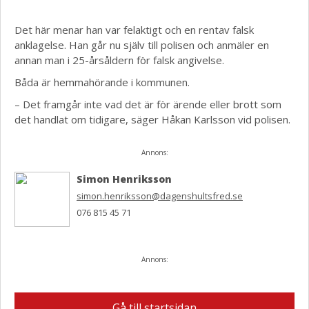
Det här menar han var felaktigt och en rentav falsk
anklagelse. Han går nu själv till polisen och anmäler en
annan man i 25-årsåldern för falsk angivelse.
Båda är hemmahörande i kommunen.
– Det framgår inte vad det är för ärende eller brott som
det handlat om tidigare, säger Håkan Karlsson vid polisen.
Annons:
Simon Henriksson
simon.henriksson@dagenshultsfred.se
076 815 45 71
Annons:
Gå till startsidan