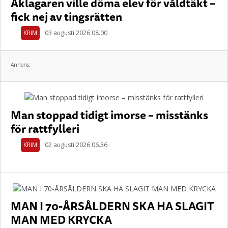
Åklagaren ville döma elev för våldtäkt –
fick nej av tingsrätten
KRIM
03 augusti 2026 08.00
Annons:
Man stoppad tidigt imorse – misstänks
för rattfylleri
KRIM
02 augusti 2026 06.36
MAN I 70-ÅRSÅLDERN SKA HA SLAGIT
MAN MED KRYCKA