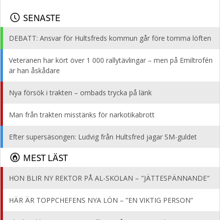
SENASTE
DEBATT: Ansvar för Hultsfreds kommun går före tomma löften
Veteranen har kört över 1 000 rallytävlingar – men på Emiltrofén
är han åskådare
Nya försök i trakten – ombads trycka på länk
Man från trakten misstänks för narkotikabrott
Efter supersäsongen: Ludvig från Hultsfred jagar SM-guldet
MEST LÄST
HON BLIR NY REKTOR PÅ AL-SKOLAN – "JÄTTESPÄNNANDE"
HÄR ÄR TOPPCHEFENS NYA LÖN – ”EN VIKTIG PERSON”