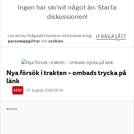
Nya försök i trakten – ombads trycka på
länk
KRIM
07 augusti 2026 09.30
Annons: