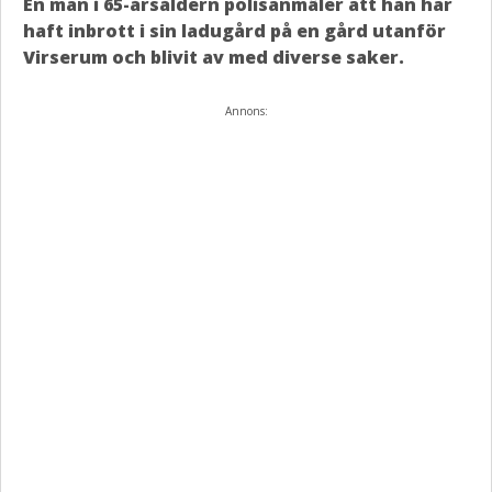
En man i 65-årsåldern polisanmäler att han har
haft inbrott i sin ladugård på en gård utanför
Virserum och blivit av med diverse saker.
Annons: