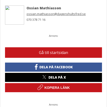
Ossian Mathiasson
ossian.mathiasson@dagenshultsfred.se
070 378 71 16
Annons:
Gå till startsidan
DELA PÅ FACEBOOK
DELA PÅ X
KOPIERA LÄNK
Annons: