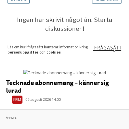
Tecknade abonnemang – känner sig
lurad
KRIM
09 augusti 2026 14.00
Annons: