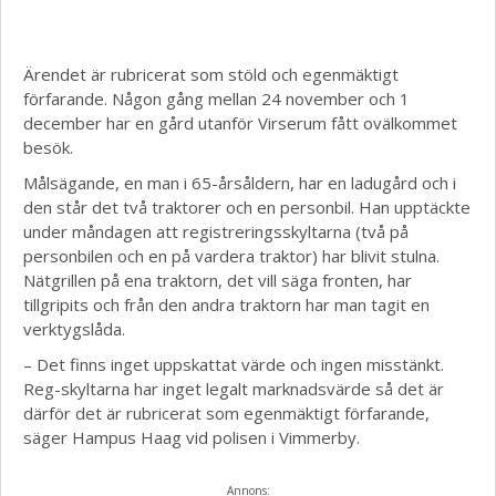
Ärendet är rubricerat som stöld och egenmäktigt
förfarande. Någon gång mellan 24 november och 1
december har en gård utanför Virserum fått ovälkommet
besök.
Målsägande, en man i 65-årsåldern, har en ladugård och i
den står det två traktorer och en personbil. Han upptäckte
under måndagen att registreringsskyltarna (två på
personbilen och en på vardera traktor) har blivit stulna.
Nätgrillen på ena traktorn, det vill säga fronten, har
tillgripits och från den andra traktorn har man tagit en
verktygslåda.
– Det finns inget uppskattat värde och ingen misstänkt.
Reg-skyltarna har inget legalt marknadsvärde så det är
därför det är rubricerat som egenmäktigt förfarande,
säger Hampus Haag vid polisen i Vimmerby.
Annons: