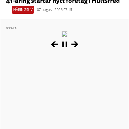
41-åring startar nytt företag i Hultsfred
NÄRINGSLIV
07 augusti 2026 07.15
Annons: