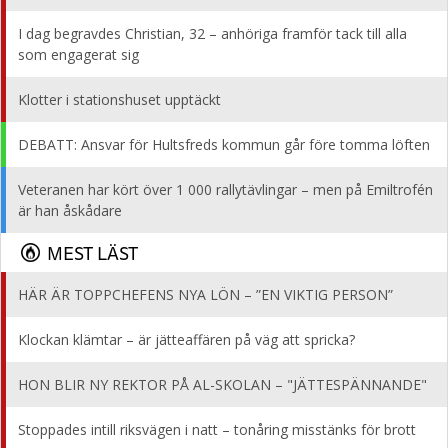
I dag begravdes Christian, 32 – anhöriga framför tack till alla
som engagerat sig
Klotter i stationshuset upptäckt
DEBATT: Ansvar för Hultsfreds kommun går före tomma löften
Veteranen har kört över 1 000 rallytävlingar – men på Emiltrofén
är han åskådare
MEST LÄST
HÄR ÄR TOPPCHEFENS NYA LÖN – ”EN VIKTIG PERSON”
Klockan klämtar – är jätteaffären på väg att spricka?
HON BLIR NY REKTOR PÅ AL-SKOLAN – "JÄTTESPÄNNANDE"
Stoppades intill riksvägen i natt – tonåring misstänks för brott