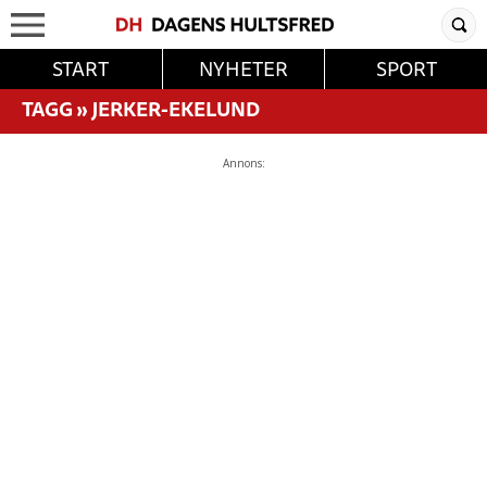
START
NYHETER
SPORT
TAGG
»
JERKER-EKELUND
Annons: