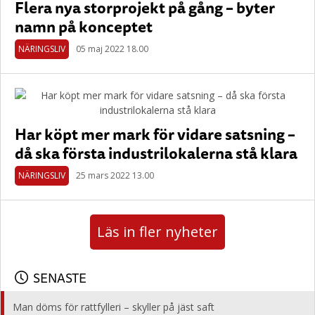
Flera nya storprojekt på gång – byter
namn på konceptet
NÄRINGSLIV
05 maj 2022 18.00
Har köpt mer mark för vidare satsning –
då ska första industrilokalerna stå klara
NÄRINGSLIV
25 mars 2022 13.00
Läs in fler nyheter
SENASTE
Man döms för rattfylleri – skyller på jäst saft