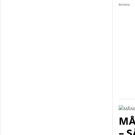
Annons:
MÅ
– 