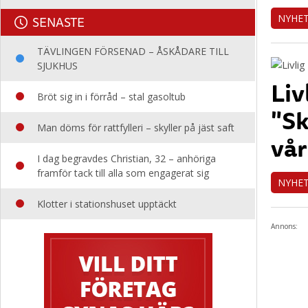
NYHE
SENASTE
TÄVLINGEN FÖRSENAD – ÅSKÅDARE TILL
SJUKHUS
Liv
Bröt sig in i förråd – stal gasoltub
"Sk
Man döms för rattfylleri – skyller på jäst saft
vå
I dag begravdes Christian, 32 – anhöriga
framför tack till alla som engagerat sig
NYHE
Klotter i stationshuset upptäckt
Annons: