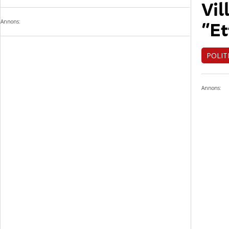
Vil
”Et
Annons:
POLIT
Annons: