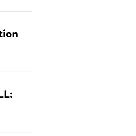
tion
LL: