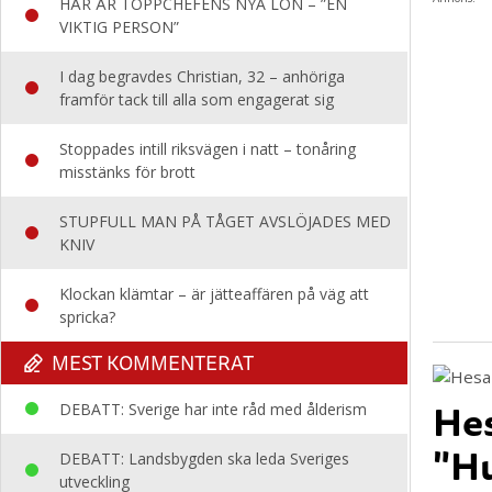
HÄR ÄR TOPPCHEFENS NYA LÖN – ”EN
VIKTIG PERSON”
I dag begravdes Christian, 32 – anhöriga
framför tack till alla som engagerat sig
Stoppades intill riksvägen i natt – tonåring
misstänks för brott
STUPFULL MAN PÅ TÅGET AVSLÖJADES MED
KNIV
Klockan klämtar – är jätteaffären på väg att
spricka?
MEST KOMMENTERAT
Hes
DEBATT: Sverige har inte råd med ålderism
"Hu
DEBATT: Landsbygden ska leda Sveriges
utveckling