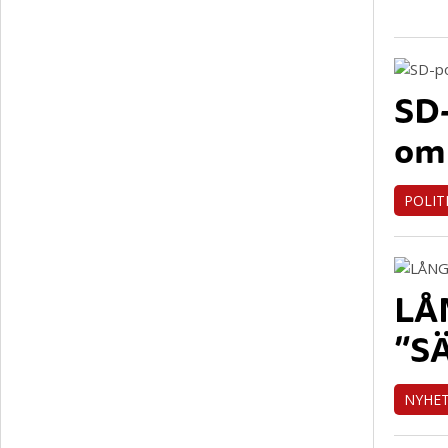
SD-
om 
POLIT
LÅ
”S
NYHE