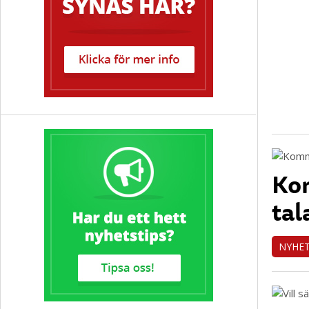
Kom
tal
NYHE