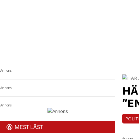
Annons:
HÄ
Annons:
”E
Annons:
POLIT
MEST LÄST
Annons: