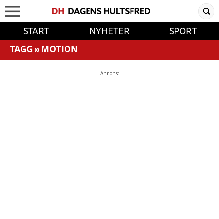
START
NYHETER
SPORT
TAGG
»
MOTION
Annons: