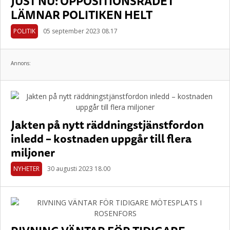
JUST NU: OPPOSITIONSRÅDET
LÄMNAR POLITIKEN HELT
POLITIK
05 september 2023 08.17
Annons:
Jakten på nytt räddningstjänstfordon
inledd – kostnaden uppgår till flera
miljoner
NYHETER
30 augusti 2023 18.00