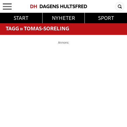
START
NYHETER
SPORT
TAGG
»
TOMAS-SORELING
Annons: