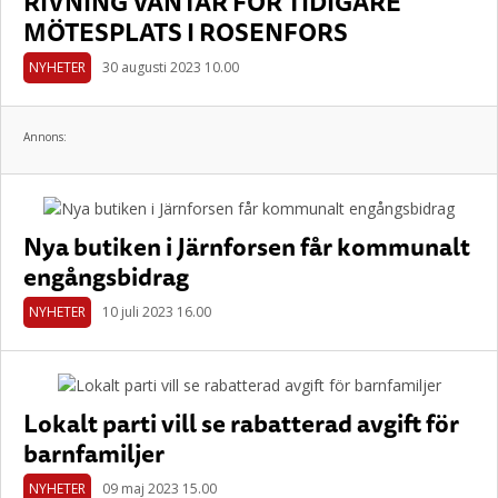
RIVNING VÄNTAR FÖR TIDIGARE
MÖTESPLATS I ROSENFORS
NYHETER
30 augusti 2023 10.00
Annons:
Nya butiken i Järnforsen får kommunalt
engångsbidrag
NYHETER
10 juli 2023 16.00
Lokalt parti vill se rabatterad avgift för
barnfamiljer
NYHETER
09 maj 2023 15.00