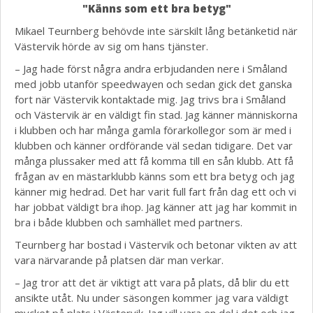
"Känns som ett bra betyg"
Mikael Teurnberg behövde inte särskilt lång betänketid när
Västervik hörde av sig om hans tjänster.
– Jag hade först några andra erbjudanden nere i Småland
med jobb utanför speedwayen och sedan gick det ganska
fort när Västervik kontaktade mig. Jag trivs bra i Småland
och Västervik är en väldigt fin stad. Jag känner människorna
i klubben och har många gamla förarkollegor som är med i
klubben och känner ordförande väl sedan tidigare. Det var
många plussaker med att få komma till en sån klubb. Att få
frågan av en mästarklubb känns som ett bra betyg och jag
känner mig hedrad. Det har varit full fart från dag ett och vi
har jobbat väldigt bra ihop. Jag känner att jag har kommit in
bra i både klubben och samhället med partners.
Teurnberg har bostad i Västervik och betonar vikten av att
vara närvarande på platsen där man verkar.
– Jag tror att det är viktigt att vara på plats, då blir du ett
ansikte utåt. Nu under säsongen kommer jag vara väldigt