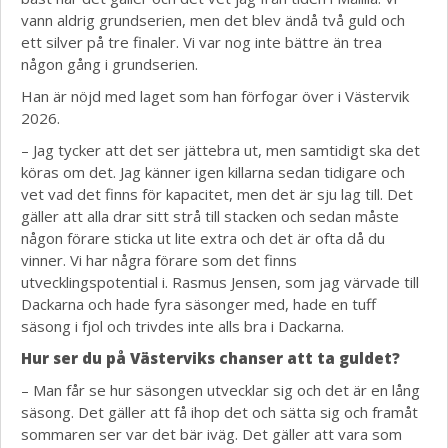
vann aldrig grundserien, men det blev ändå två guld och
ett silver på tre finaler. Vi var nog inte bättre än trea
någon gång i grundserien.
Han är nöjd med laget som han förfogar över i Västervik
2026.
– Jag tycker att det ser jättebra ut, men samtidigt ska det
köras om det. Jag känner igen killarna sedan tidigare och
vet vad det finns för kapacitet, men det är sju lag till. Det
gäller att alla drar sitt strå till stacken och sedan måste
någon förare sticka ut lite extra och det är ofta då du
vinner. Vi har några förare som det finns
utvecklingspotential i. Rasmus Jensen, som jag värvade till
Dackarna och hade fyra säsonger med, hade en tuff
säsong i fjol och trivdes inte alls bra i Dackarna.
Hur ser du på Västerviks chanser att ta guldet?
– Man får se hur säsongen utvecklar sig och det är en lång
säsong. Det gäller att få ihop det och sätta sig och framåt
sommaren ser var det bär iväg. Det gäller att vara som