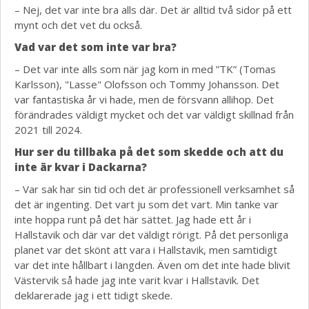
– Nej, det var inte bra alls där. Det är alltid två sidor på ett
mynt och det vet du också.
Vad var det som inte var bra?
– Det var inte alls som när jag kom in med ”TK” (Tomas
Karlsson), "Lasse" Olofsson och Tommy Johansson. Det
var fantastiska år vi hade, men de försvann allihop. Det
förändrades väldigt mycket och det var väldigt skillnad från
2021 till 2024.
Hur ser du tillbaka på det som skedde och att du
inte är kvar i Dackarna?
– Var sak har sin tid och det är professionell verksamhet så
det är ingenting. Det vart ju som det vart. Min tanke var
inte hoppa runt på det här sättet. Jag hade ett år i
Hallstavik och där var det väldigt rörigt. På det personliga
planet var det skönt att vara i Hallstavik, men samtidigt
var det inte hållbart i längden. Även om det inte hade blivit
Västervik så hade jag inte varit kvar i Hallstavik. Det
deklarerade jag i ett tidigt skede.