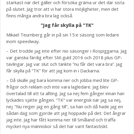
starkast när det gäller och försöka gräma ur det där sista
på slutet. Jag tror att vi har stora möjligheter, men det
finns många andra bra lag också.
"Jag får skylla på "TK"
Mikael Teurnberg går in på sin 15:e säsong som ledare
inom speedway.
– Det trodde jag inte efter nio säsonger i Rospiggarna. Jag
var ganska färdig efter SM-guld 2016 och 2018 plus GP-
tävlingar. Jag var slut och tänkte ”nu får det vara bra”. Jag
får skylla på ”TK” för att jag kom in i Dackarna.
– Då skulle jag bara komma ner och jobba med lite GP-
frågor och reklam och inte vara lagledare. Jag blev
övertalad till att ta allting. Jag sa nej fem gånger innan han
lyckades sjätte gången. ”TK” var energisk när jag sa nej,
nej. ”Nu ringer jag en gång till”, sa han och då hade jag en
sådan dag som gjorde att jag hoppade på det. Det ångrar
jag inte. Jag har fått komma ner till Småland och träffa
mycket nya människor så det har varit fantastiskt.