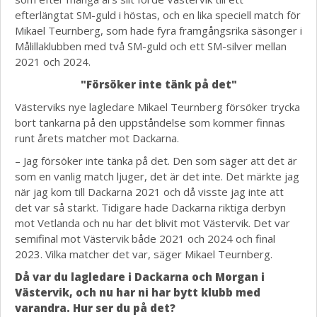
efterlängtat SM-guld i höstas, och en lika speciell match för
Mikael Teurnberg, som hade fyra framgångsrika säsonger i
Målillaklubben med två SM-guld och ett SM-silver mellan
2021 och 2024.
"Försöker inte tänk på det"
Västerviks nye lagledare Mikael Teurnberg försöker trycka
bort tankarna på den uppståndelse som kommer finnas
runt årets matcher mot Dackarna.
– Jag försöker inte tänka på det. Den som säger att det är
som en vanlig match ljuger, det är det inte. Det märkte jag
när jag kom till Dackarna 2021 och då visste jag inte att
det var så starkt. Tidigare hade Dackarna riktiga derbyn
mot Vetlanda och nu har det blivit mot Västervik. Det var
semifinal mot Västervik både 2021 och 2024 och final
2023. Vilka matcher det var, säger Mikael Teurnberg.
Då var du lagledare i Dackarna och Morgan i
Västervik, och nu har ni har bytt klubb med
varandra. Hur ser du på det?