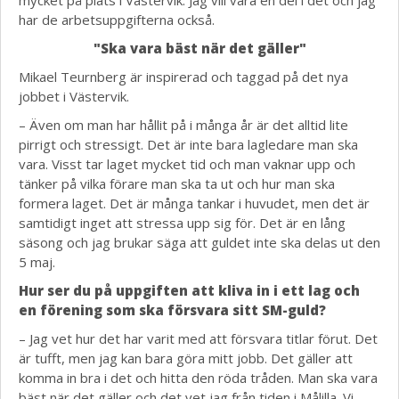
mycket på plats i Västervik. Jag vill vara en del i det och jag
har de arbetsuppgifterna också.
"Ska vara bäst när det gäller"
Mikael Teurnberg är inspirerad och taggad på det nya
jobbet i Västervik.
– Även om man har hållit på i många år är det alltid lite
pirrigt och stressigt. Det är inte bara lagledare man ska
vara. Visst tar laget mycket tid och man vaknar upp och
tänker på vilka förare man ska ta ut och hur man ska
formera laget. Det är många tankar i huvudet, men det är
samtidigt inget att stressa upp sig för. Det är en lång
säsong och jag brukar säga att guldet inte ska delas ut den
5 maj.
Hur ser du på uppgiften att kliva in i ett lag och
en förening som ska försvara sitt SM-guld?
– Jag vet hur det har varit med att försvara titlar förut. Det
är tufft, men jag kan bara göra mitt jobb. Det gäller att
komma in bra i det och hitta den röda tråden. Man ska vara
bäst när det gäller och det vet jag från tiden i Målilla. Vi