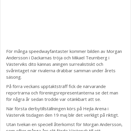
För många speedwayfantaster kommer bilden av Morgan
Andersson i Dackarnas tröja och Mikael Teurnberg i
Västerviks dito kännas aningen surrealistiskt och
svårintaget när rivalerna drabbar samman under årets
säsong.
På förra veckans upptaktsträff fick de närvarande
reportrarna och föreningsrepresentanterna se det man
för några år sedan trodde var otänkbart att se.
När första derbytillställningen körs på Hejla Arena i
Västervik tisdagen den 19 maj blir det verkligt på riktigt.
Utan tvekan en speciell återkomst för Morgan Andersson,
som efter många års slit förde Västervik till ett