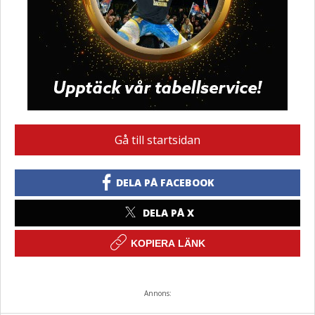
Gå till startsidan
DELA PÅ FACEBOOK
DELA PÅ X
KOPIERA LÄNK
Annons: