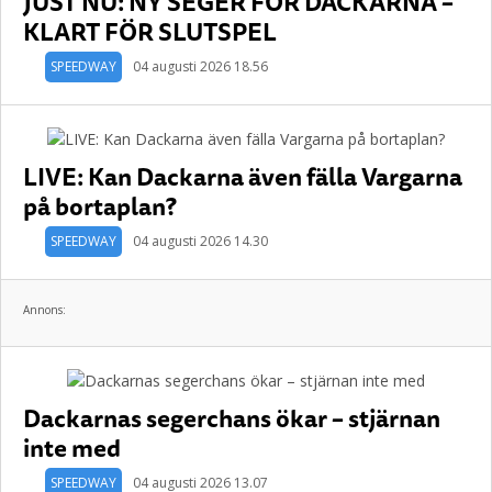
JUST NU: NY SEGER FÖR DACKARNA –
KLART FÖR SLUTSPEL
SPEEDWAY
04 augusti 2026 18.56
LIVE: Kan Dackarna även fälla Vargarna
på bortaplan?
SPEEDWAY
04 augusti 2026 14.30
Annons:
Dackarnas segerchans ökar – stjärnan
inte med
SPEEDWAY
04 augusti 2026 13.07