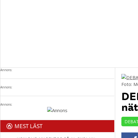
Annons:
Foto: 
Annons:
DEB
nä
Annons:
DEBA
MEST LÄST