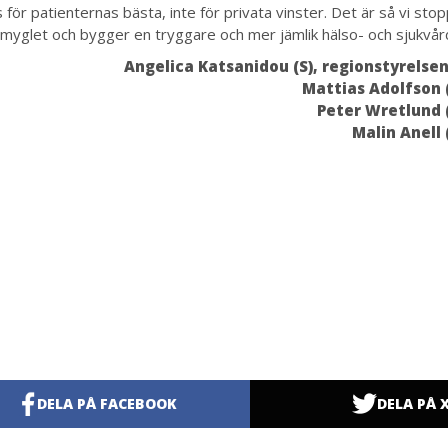
för patienternas bästa, inte för privata vinster. Det är så vi sto
rmyglet och bygger en tryggare och mer jämlik hälso- och sjukvår
Angelica Katsanidou (S), regionstyrelse
Mattias Adolfson (
Peter Wretlund (
Malin Anell 
DELA PÅ FACEBOOK
DELA PÅ 