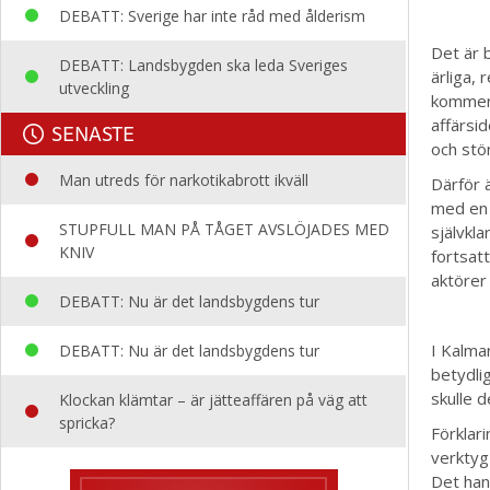
DEBATT: Sverige har inte råd med ålderism
Det är 
DEBATT: Landsbygden ska leda Sveriges
ärliga,
utveckling
kommer i
affärsi
SENASTE
och stör
Man utreds för narkotikabrott ikväll
Därför 
med en n
STUPFULL MAN PÅ TÅGET AVSLÖJADES MED
självkl
KNIV
fortsatt
aktörer
DEBATT: Nu är det landsbygdens tur
I Kalma
DEBATT: Nu är det landsbygdens tur
betydli
skulle d
Klockan klämtar – är jätteaffären på väg att
spricka?
Förklari
verktyg
Det han