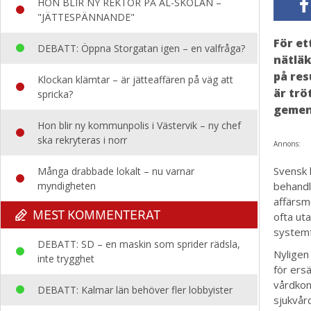
HON BLIR NY REKTOR PÅ AL-SKOLAN –
"JÄTTESPÄNNANDE"
För et
DEBATT: Öppna Storgatan igen – en valfråga?
nätlä
på res
Klockan klämtar – är jätteaffären på väg att
är trö
spricka?
gemen
Hon blir ny kommunpolis i Västervik – ny chef
ska rekryteras i norr
Annons:
Svensk 
Många drabbade lokalt – nu varnar
myndigheten
behandl
affärsm
MEST KOMMENTERAT
ofta uta
systemf
DEBATT: SD – en maskin som sprider rädsla,
Nyligen
inte trygghet
för ersä
vårdkon
DEBATT: Kalmar län behöver fler lobbyister
sjukvår