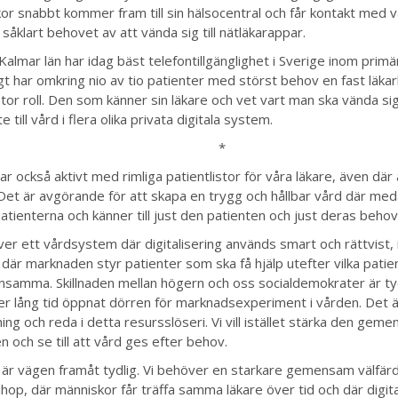
or snabbt kommer fram till sin hälsocentral och får kontakt med 
såklart behovet av att vända sig till nätläkarappar.
Kalmar län har idag bäst telefontillgänglighet i Sverige inom prim
gt har omkring nio av tio patienter med störst behov en fast läka
tor roll. Den som känner sin läkare och vet vart man ska vända sig
te till vård i flera olika privata digitala system.
*
ar också aktivt med rimliga patientlistor för våra läkare, även där ä
 Det är avgörande för att skapa en trygg och hållbar vård där me
patienterna och känner till just den patienten och just deras behov
ver ett vårdsystem där digitalisering används smart och rättvist, 
där marknaden styr patienter som ska få hjälp utefter vilka pati
nsamma. Skillnaden mellan högern och oss socialdemokrater är ty
er lång tid öppnat dörren för marknadsexperiment i vården. Det är
ning och reda i detta resursslöseri. Vi vill istället stärka den ge
n och se till att vård ges efter behov.
 är vägen framåt tydlig. Vi behöver en starkare gemensam välfär
ihop, där människor får träffa samma läkare över tid och där digita