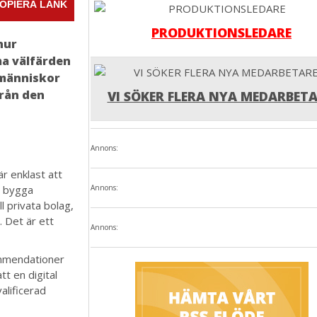
OPIERA LÄNK
PRODUKTIONSLEDARE
hur
a välfärden
 människor
från den
VI SÖKER FLERA NYA MEDARBETA
Annons:
r enklast att
t bygga
Annons:
 privata bolag,
. Det är ett
Annons:
mmendationer
tt en digital
alificerad