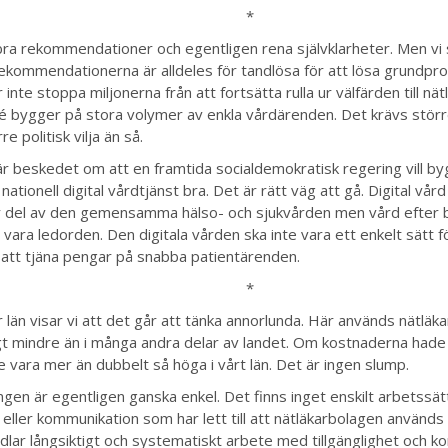
*
bra rekommendationer och egentligen rena självklarheter. Men vi 
 rekommendationerna är alldeles för tandlösa för att lösa grundpr
nte stoppa miljonerna från att fortsätta rulla ur välfärden till nä
dé bygger på stora volymer av enkla vårdärenden. Det krävs störr
re politisk vilja än så.
är beskedet om att en framtida socialdemokratisk regering vill b
ationell digital vårdtjänst bra. Det är rätt väg att gå. Digital vår
ar del av den gemensamma hälso- och sjukvården men vård efter
 vara ledorden. Den digitala vården ska inte vara ett enkelt sätt f
 att tjäna pengar på snabba patientärenden.
*
r län visar vi att det går att tänka annorlunda. Här används nätläk
gt mindre än i många andra delar av landet. Om kostnaderna hade fö
e vara mer än dubbelt så höga i vårt län. Det är ingen slump.
ngen är egentligen ganska enkel. Det finns inget enskilt arbetssätt,
 eller kommunikation som har lett till att nätläkarbolagen används
dlar långsiktigt och systematiskt arbete med tillgänglighet och kon