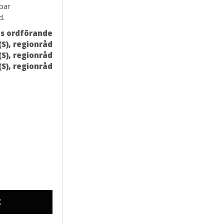
ppar
d.
ns ordförande
S), regionråd
S), regionråd
(S), regionråd
X