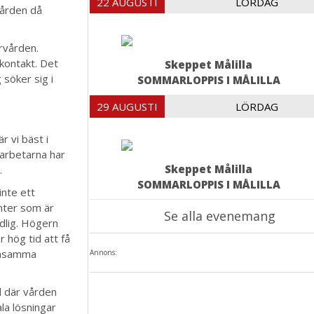
22 AUGUSTI
LÖRDAG
vården då
ärvården.
rkontakt. Det
Skeppet Målilla
 söker sig i
SOMMARLOPPIS I MÅLILLA
29 AUGUSTI
LÖRDAG
r vi bäst i
darbetarna har
Skeppet Målilla
.
SOMMARLOPPIS I MÅLILLA
inte ett
enter som är
Se alla evenemang
dlig. Högern
 hög tid att få
mensamma
Annons:
d där vården
la lösningar