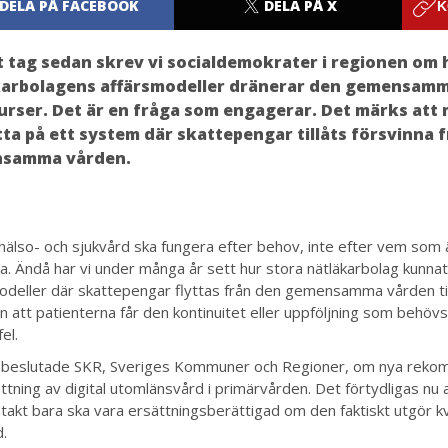
DELA PÅ FACEBOOK
DELA PÅ X
K
t tag sedan skrev vi socialdemokrater i regionen om 
karbolagens affärsmodeller dränerar den gemensamm
urser. Det är en fråga som engagerar. Det märks att
tta på ett system där skattepengar tillåts försvinna 
samma vården.
hälso- och sjukvård ska fungera efter behov, inte efter vem som ä
a. Ändå har vi under många år sett hur stora nätläkarbolag kunna
odeller där skattepengar flyttas från den gemensamma vården till
n att patienterna får den kontinuitet eller uppföljning som behövs
el.
 beslutade SKR, Sveriges Kommuner och Regioner, om nya reko
ttning av digital utomlänsvård i primärvården. Det förtydligas nu a
takt bara ska vara ersättningsberättigad om den faktiskt utgör kv
d.