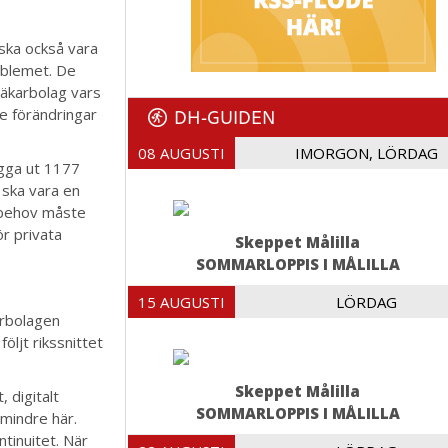
ska också vara
oblemet. De
tläkarbolag vars
DH-GUIDEN
e förändringar
08 AUGUSTI
IMORGON, LÖRDAG
ygga ut 1177
d ska vara en
 behov måste
ör privata
Skeppet Målilla
SOMMARLOPPIS I MÅLILLA
15 AUGUSTI
LÖRDAG
arbolagen
ljt rikssnittet
Skeppet Målilla
 digitalt
SOMMARLOPPIS I MÅLILLA
 mindre här.
tinuitet. När