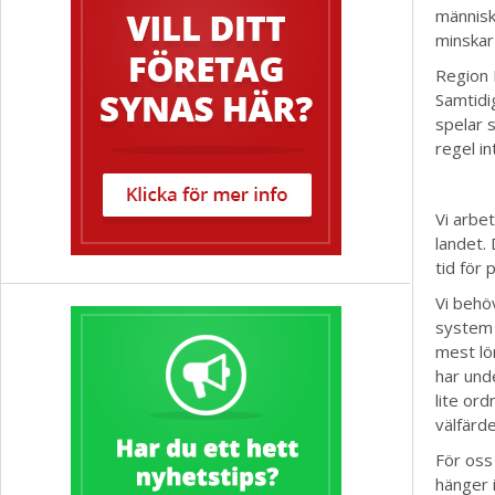
människ
minskar 
Region 
Samtidi
spelar s
regel in
Vi arbet
landet.
tid för 
Vi behö
system 
mest lö
har und
lite ord
välfärde
För oss
hänger 