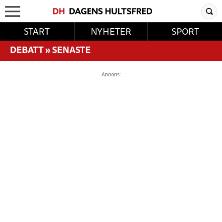
START
NYHETER
SPORT
DEBATT
»
SENASTE
Annons: