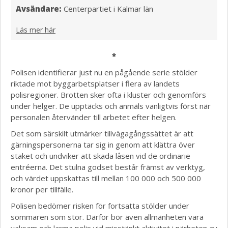
Avsändare:
Centerpartiet i Kalmar län
Läs mer här
*
Polisen identifierar just nu en pågående serie stölder
riktade mot byggarbetsplatser i flera av landets
polisregioner. Brotten sker ofta i kluster och genomförs
under helger. De upptäcks och anmäls vanligtvis först när
personalen återvänder till arbetet efter helgen.
Det som särskilt utmärker tillvägagångssättet är att
gärningspersonerna tar sig in genom att klättra över
staket och undviker att skada låsen vid de ordinarie
entréerna. Det stulna godset består främst av verktyg,
och värdet uppskattas till mellan 100 000 och 500 000
kronor per tillfälle.
Polisen bedömer risken för fortsatta stölder under
sommaren som stor. Därför bör även allmänheten vara