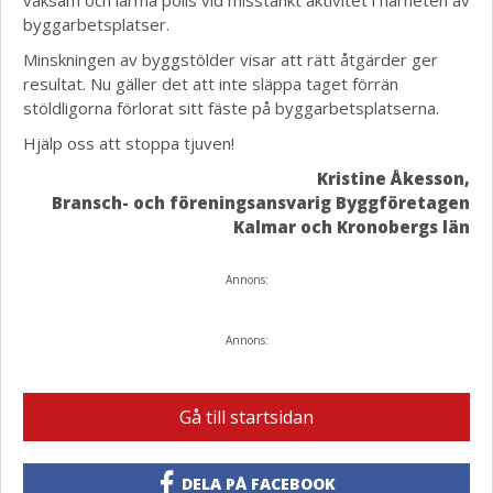
vaksam och larma polis vid misstänkt aktivitet i närheten av
byggarbetsplatser.
Minskningen av byggstölder visar att rätt åtgärder ger
resultat. Nu gäller det att inte släppa taget förrän
stöldligorna förlorat sitt fäste på byggarbetsplatserna.
Hjälp oss att stoppa tjuven!
Kristine Åkesson,
Bransch- och föreningsansvarig Byggföretagen
Kalmar och Kronobergs län
Annons:
Annons:
Gå till startsidan
DELA PÅ FACEBOOK