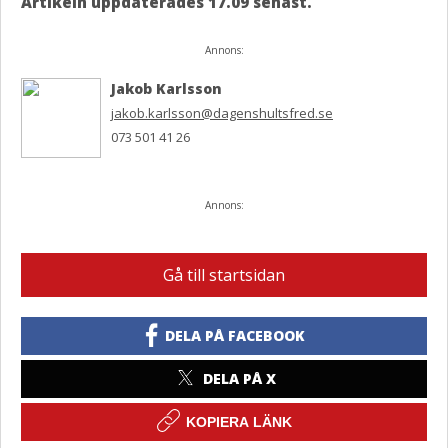
Artikeln uppdaterades 17.09 senast.
Annons:
Jakob Karlsson
jakob.karlsson@dagenshultsfred.se
073 501 41 26
Annons:
Gå till startsidan
DELA PÅ FACEBOOK
DELA PÅ X
KOPIERA LÄNK