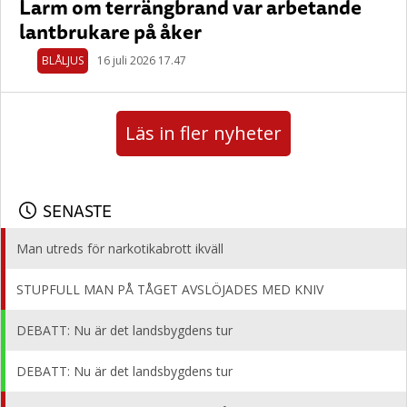
Larm om terrängbrand var arbetande
lantbrukare på åker
BLÅLJUS
16 juli 2026 17.47
Läs in fler nyheter
SENASTE
Man utreds för narkotikabrott ikväll
STUPFULL MAN PÅ TÅGET AVSLÖJADES MED KNIV
DEBATT: Nu är det landsbygdens tur
DEBATT: Nu är det landsbygdens tur