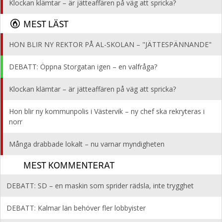
Klockan klämtar – är jätteaffären på väg att spricka?
MEST LÄST
HON BLIR NY REKTOR PÅ AL-SKOLAN – "JÄTTESPÄNNANDE"
DEBATT: Öppna Storgatan igen – en valfråga?
Klockan klämtar – är jätteaffären på väg att spricka?
Hon blir ny kommunpolis i Västervik – ny chef ska rekryteras i
norr
Många drabbade lokalt – nu varnar myndigheten
MEST KOMMENTERAT
DEBATT: SD – en maskin som sprider rädsla, inte trygghet
DEBATT: Kalmar län behöver fler lobbyister