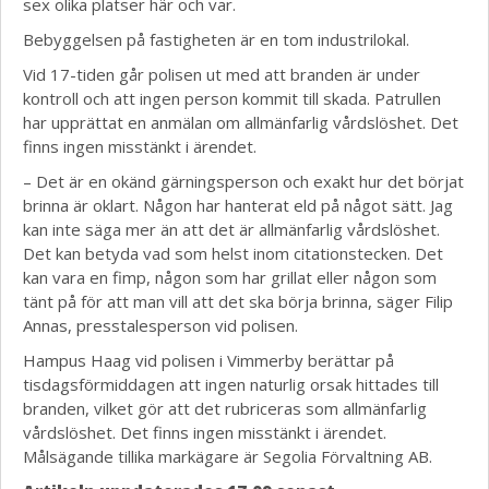
sex olika platser här och var.
Bebyggelsen på fastigheten är en tom industrilokal.
Vid 17-tiden går polisen ut med att branden är under
kontroll och att ingen person kommit till skada. Patrullen
har upprättat en anmälan om allmänfarlig vårdslöshet. Det
finns ingen misstänkt i ärendet.
– Det är en okänd gärningsperson och exakt hur det börjat
brinna är oklart. Någon har hanterat eld på något sätt. Jag
kan inte säga mer än att det är allmänfarlig vårdslöshet.
Det kan betyda vad som helst inom citationstecken. Det
kan vara en fimp, någon som har grillat eller någon som
tänt på för att man vill att det ska börja brinna, säger Filip
Annas, presstalesperson vid polisen.
Hampus Haag vid polisen i Vimmerby berättar på
tisdagsförmiddagen att ingen naturlig orsak hittades till
branden, vilket gör att det rubriceras som allmänfarlig
vårdslöshet. Det finns ingen misstänkt i ärendet.
Målsägande tillika markägare är Segolia Förvaltning AB.