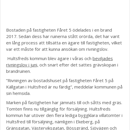
Bostaden på fastigheten Fåret 5 ödelades i en brand
2017. Sedan dess har ruinerna stått orörda, det har varit
en lång process att tillsätta en ägare till fastigheten, vilket
var ett måste för att kunna ansökan om rivningslov.
Hultsfreds kommun blev ägare i våras och
beviljades
rivningslov i juni,
och snart efter det sattes grävskopan i
brandruinen.
”Rivningen av bostadshuset på fastigheten Fåret 5 på
Källgatan i Hultsfred är nu färdig”, meddelar kommunen på
sin hemsida.
Marken på fastigheten har jämnats till och såtts med gräs.
Tomten finns nu tillgänglig för försäljning. Hultsfreds
kommun har utöver den flera lediga byggklara villatomter i
Hultsfred till försäljning, nämligen i Ekeberg, på
Gränsgatan, Västerviksgatan, Bössgränd, Sjövägen och