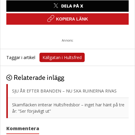
DELA PÅ X
KOPIERA LÄNK
Annons:
Taggar i artikel
Källgatan i Hultsfred
Relaterade inlägg
SJU ÅR EFTER BRANDEN – NU SKA RUINERNA RIVAS
Skamfläcken irriterar Hultsfredsbor – inget har hänt på tre
år: ”Ser förjävligt ut”
Kommentera