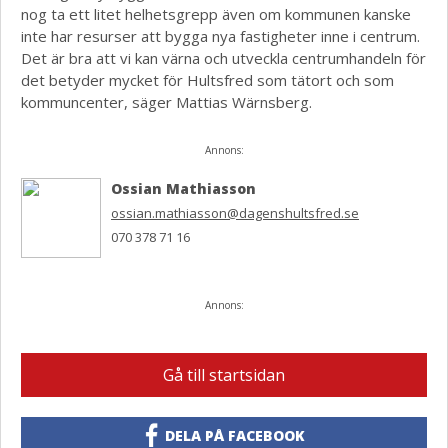
nog ta ett litet helhetsgrepp även om kommunen kanske
inte har resurser att bygga nya fastigheter inne i centrum.
Det är bra att vi kan värna och utveckla centrumhandeln för
det betyder mycket för Hultsfred som tätort och som
kommuncenter, säger Mattias Wärnsberg.
Annons:
Ossian Mathiasson
ossian.mathiasson@dagenshultsfred.se
070 378 71 16
Annons:
Gå till startsidan
DELA PÅ FACEBOOK