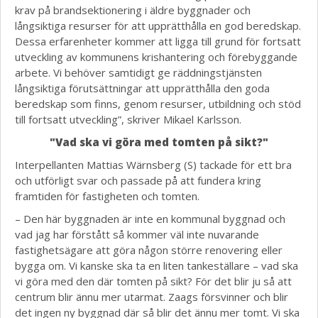
krav på brandsektionering i äldre byggnader och
långsiktiga resurser för att upprätthålla en god beredskap.
Dessa erfarenheter kommer att ligga till grund för fortsatt
utveckling av kommunens krishantering och förebyggande
arbete. Vi behöver samtidigt ge räddningstjänsten
långsiktiga förutsättningar att upprätthålla den goda
beredskap som finns, genom resurser, utbildning och stöd
till fortsatt utveckling”, skriver Mikael Karlsson.
"Vad ska vi göra med tomten på sikt?"
Interpellanten Mattias Wärnsberg (S) tackade för ett bra
och utförligt svar och passade på att fundera kring
framtiden för fastigheten och tomten.
– Den här byggnaden är inte en kommunal byggnad och
vad jag har förstått så kommer väl inte nuvarande
fastighetsägare att göra någon större renovering eller
bygga om. Vi kanske ska ta en liten tankeställare – vad ska
vi göra med den där tomten på sikt? För det blir ju så att
centrum blir ännu mer utarmat. Zaags försvinner och blir
det ingen ny byggnad där så blir det ännu mer tomt. Vi ska