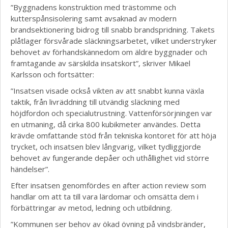
”Byggnadens konstruktion med trästomme och
kutterspånsisolering samt avsaknad av modern
brandsektionering bidrog till snabb brandspridning. Takets
plåtlager försvårade släckningsarbetet, vilket understryker
behovet av förhandskännedom om äldre byggnader och
framtagande av särskilda insatskort”, skriver Mikael
Karlsson och fortsätter:
”Insatsen visade också vikten av att snabbt kunna växla
taktik, från livräddning till utvändig släckning med
höjdfordon och specialutrustning. Vattenförsörjningen var
en utmaning, då cirka 800 kubikmeter användes. Detta
krävde omfattande stöd från tekniska kontoret för att höja
trycket, och insatsen blev långvarig, vilket tydliggjorde
behovet av fungerande depåer och uthållighet vid större
händelser”.
Efter insatsen genomfördes en after action review som
handlar om att ta till vara lärdomar och omsätta dem i
förbättringar av metod, ledning och utbildning.
”Kommunen ser behov av ökad övning på vindsbränder,