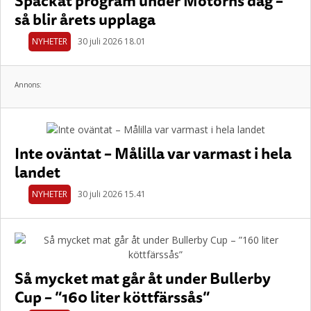
Späckat program under Motorns dag –
så blir årets upplaga
NYHETER
30 juli 2026 18.01
Annons:
Inte oväntat – Målilla var varmast i hela
landet
NYHETER
30 juli 2026 15.41
Så mycket mat går åt under Bullerby
Cup – ”160 liter köttfärssås”