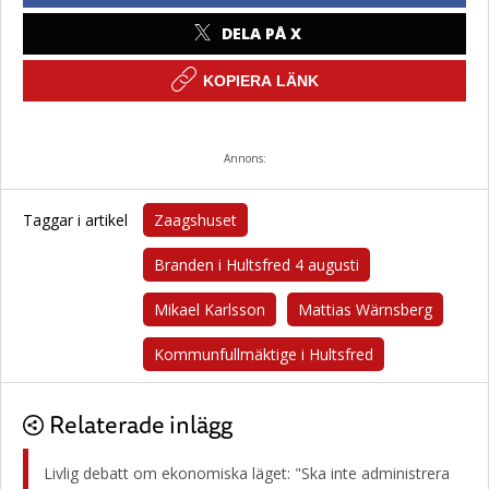
DELA PÅ X
KOPIERA LÄNK
Annons:
Taggar i artikel
Zaagshuset
Branden i Hultsfred 4 augusti
Mikael Karlsson
Mattias Wärnsberg
Kommunfullmäktige i Hultsfred
Relaterade inlägg
Livlig debatt om ekonomiska läget: "Ska inte administrera