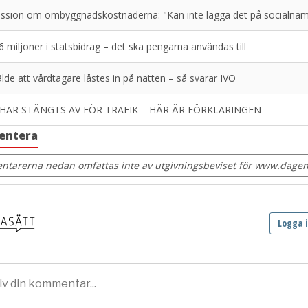
ussion om ombyggnadskostnaderna: "Kan inte lägga det på socialnä
6 miljoner i statsbidrag – det ska pengarna användas till
de att vårdtagare låstes in på natten – så svarar IVO
HAR STÄNGTS AV FÖR TRAFIK – HÄR ÄR FÖRKLARINGEN
entera
tarerna nedan omfattas inte av utgivningsbeviset för www.dagens