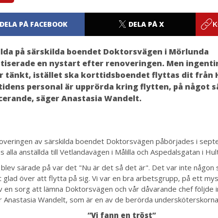
DELA PÅ FACEBOOK
DELA PÅ X
K
lda på särskilda boendet Doktorsvägen i Mörlunda
iserade en nystart efter renoveringen. Men ingenti
r tänkt, istället ska korttidsboendet flyttas dit från 
tidens personal är upprörda kring flytten, på något s
cerande, säger Anastasia Wandelt.
overingen av särskilda boendet Doktorsvägen påbörjades i sep
s alla anställda till Vetlandavägen i Målilla och Aspedalsgatan i Hul
i blev särade på var det "Nu är det så det är". Det var inte någon
t glad över att flytta på sig. Vi var en bra arbetsgrupp, på ett my
v en sorg att lämna Doktorsvägen och vår dåvarande chef följde 
r Anastasia Wandelt, som är en av de berörda undersköterskorna
”Vi fann en tröst”