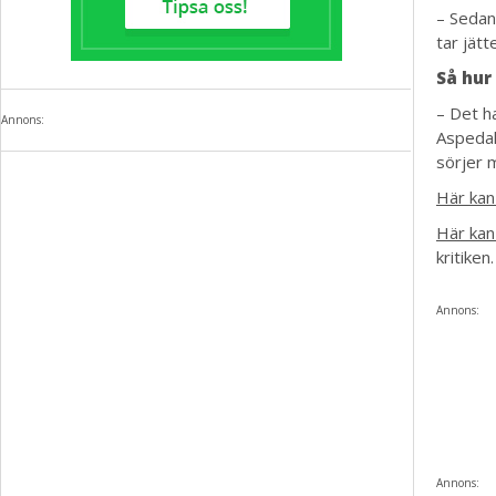
– Sedan 
tar jät
Så hur
– Det h
Annons:
Aspedal
sörjer 
Här kan
Här kan
kritiken.
Annons:
Annons: