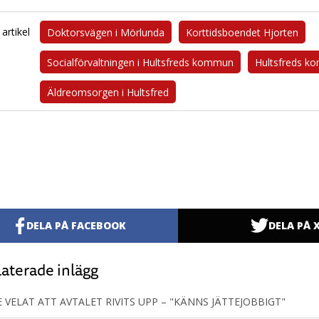
artikel
Doktorsvägen i Mörlunda
Korttidsboendet Hjorten
Socialförvaltningen i Hultsfreds kommun
Hultsfreds 
Äldreomsorgen i Hultsfred
DELA PÅ FACEBOOK
DELA PÅ 
aterade inlägg
 VELAT ATT AVTALET RIVITS UPP – "KÄNNS JÄTTEJOBBIGT"