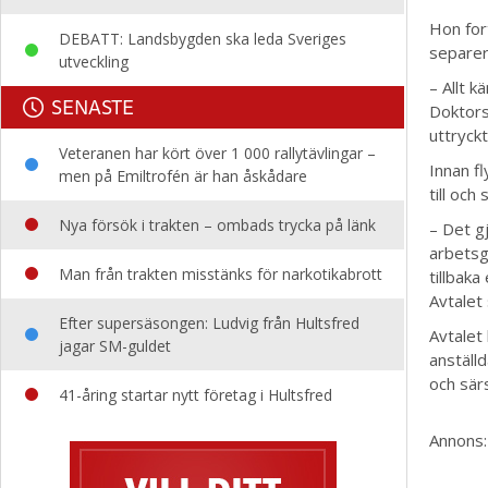
Hon for
DEBATT: Landsbygden ska leda Sveriges
separer
utveckling
– Allt k
SENASTE
Doktors
uttryck
Veteranen har kört över 1 000 rallytävlingar –
Innan fl
men på Emiltrofén är han åskådare
till oc
Nya försök i trakten – ombads trycka på länk
– Det g
arbetsg
Man från trakten misstänks för narkotikabrott
tillbaka
Avtalet
Efter supersäsongen: Ludvig från Hultsfred
Avtalet
jagar SM-guldet
anställ
och sär
41-åring startar nytt företag i Hultsfred
Annons: