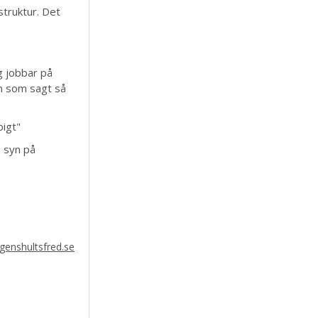
struktur. Det
g jobbar på
en som sagt så
bigt"
 syn på
enshultsfred.se