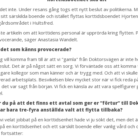
 det inte. Under resans gång togs ett nytt beslut av politikerna. 
 sitt särskilda boende och istället flyttas korttidsboendet Hjorten
årdsområdet i Hultsfred.
ste artikeln om att korttidens personal är upprörda kring flytten. 
vocerande, säger Anastasia Wandelt.
 det som känns provocerade?
g vill komma fram till är att vi "gamla" från Doktorsvägen är inte he
eslut. Det är på något sätt en sorg. Vi förväntade oss att komma 
digare kollegor som man känner och är trygg med. Och att vi skulle
erad arbetsplats. Besvikelsen blev mycket stor när vi fick reda på
 det var sagt från början. Vi fick en känsla av att vara spelfigurer 
l.
r du på att det finns ett avtal som ger er ”förtur” till D
ar bara tre-fyra anställda valt att flytta tillbaka?
vi velat jobbat på en korttidsenhet hade vi ju sökt det, men det ä
d på en korttidsenhet och ett särskilt boende eller vanlig vård oc
 fortsätter: