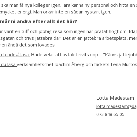
ska man få nya kolleger igen, lära känna ny personal och hitta en 
temycket energi. Man orkar inte en sådan nystart igen.
 mår ni andra efter allt det här?
ar varit en tuff och jobbig resa som ingen har pratat högt om. I
da
sgatan och trivs jättebra där. Det är en jättebra arbetsplats, m
men ändå det som lovades.
 du också läsa:
Hade velat att avtalet rivits upp – "Känns jättejob
 du läsa
verksamhetschef Joachim Åberg och fackets Lena Murtos
Lotta Madestam
lotta.madestam@dag
073 848 65 05