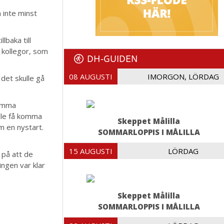
 inte minst
lbaka till
 kollegor, som
DH-GUIDEN
08 AUGUSTI
IMORGON, LÖRDAG
 det skulle gå
samma
lle få komma
Skeppet Målilla
om en nystart.
SOMMARLOPPIS I MÅLILLA
15 AUGUSTI
LÖRDAG
 på att de
ingen var klar
Skeppet Målilla
SOMMARLOPPIS I MÅLILLA