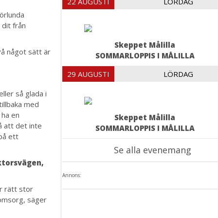
22 AUGUSTI
LÖRDAG
Mörlunda
 dit från
Skeppet Målilla
På något sätt är
SOMMARLOPPIS I MÅLILLA
29 AUGUSTI
LÖRDAG
ller så glada i
tillbaka med
 ha en
Skeppet Målilla
 att det inte
SOMMARLOPPIS I MÅLILLA
på ett
Se alla evenemang
oktorsvägen,
Annons:
r rätt stor
h omsorg, säger