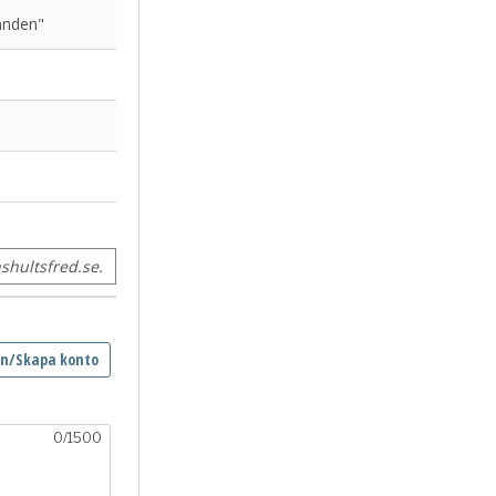
mnden"
hultsfred.se.