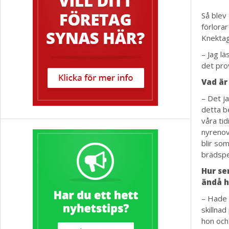
Så blev
förlorar
Knektag
– Jag lä
det pro
Vad är
– Det ja
detta b
våra ti
nyrenov
blir som
brädspe
Hur se
ändå h
– Hade 
skillna
hon och