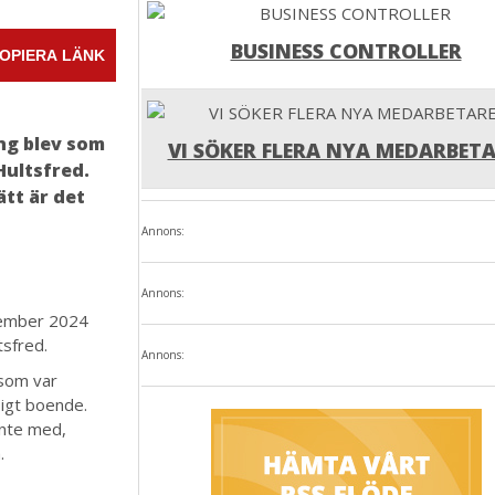
BUSINESS CONTROLLER
OPIERA LÄNK
ng blev som
VI SÖKER FLERA NYA MEDARBETA
Hultsfred.
ätt är det
Annons:
Annons:
tember 2024
tsfred.
Annons:
 som var
sigt boende.
inte med,
.