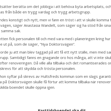
tsätter berätta om det jobbiga i att behöva byta arbetsplats, och
as från både en trygg vardag och trygg arbetsgrupp.
ändes konstigt och nytt, men vi fann en tröst i att vi skulle komma til
vägen, säger Anastasia Wandelt, som säger sig ha stöd från sina
t samma sak.
ytten fick personalen till och med vara med i planeringen kring hur
h se ut på, som de säger, ”Nya Doktorsvägen”.
jorde ju att man blev taggad på att få ett nytt ställe, men med 
rupp. Samtidigt fanns en gnagande oro hos många, att vi inte sku
 efter renoveringen. Då ville alla tillbaka och det romantiserades 
 skrevs för att skydda och trösta personalen.
 hon syftar på skrevs av Hultsfreds kommun som en slags garanti
da på Doktorsvägen skulle få förtur att komma tillbaka när renover
skilda boendet skulle öppna igen.
Korttidsboendet ska dit