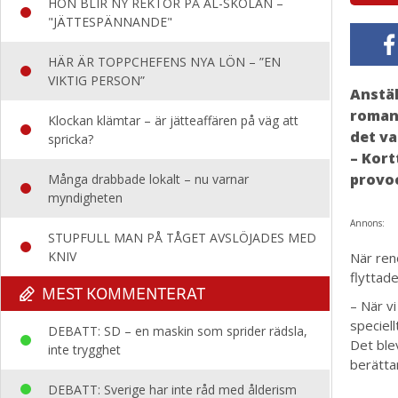
HON BLIR NY REKTOR PÅ AL-SKOLAN –
"JÄTTESPÄNNANDE"
HÄR ÄR TOPPCHEFENS NYA LÖN – ”EN
VIKTIG PERSON”
Anstäl
romant
Klockan klämtar – är jätteaffären på väg att
det va
spricka?
– Kort
provo
Många drabbade lokalt – nu varnar
myndigheten
Annons:
STUPFULL MAN PÅ TÅGET AVSLÖJADES MED
KNIV
När ren
flyttade
MEST KOMMENTERAT
– När v
speciell
DEBATT: SD – en maskin som sprider rädsla,
Det ble
inte trygghet
berätta
DEBATT: Sverige har inte råd med ålderism