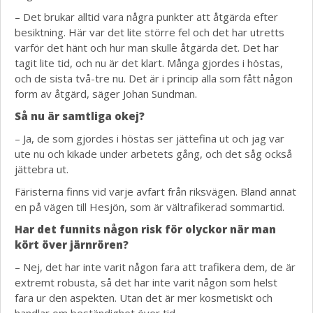
– Det brukar alltid vara några punkter att åtgärda efter
besiktning. Här var det lite större fel och det har utretts
varför det hänt och hur man skulle åtgärda det. Det har
tagit lite tid, och nu är det klart. Många gjordes i höstas,
och de sista två-tre nu. Det är i princip alla som fått någon
form av åtgärd, säger Johan Sundman.
Så nu är samtliga okej?
– Ja, de som gjordes i höstas ser jättefina ut och jag var
ute nu och kikade under arbetets gång, och det såg också
jättebra ut.
Färisterna finns vid varje avfart från riksvägen. Bland annat
en på vägen till Hesjön, som är vältrafikerad sommartid.
Har det funnits någon risk för olyckor när man
kört över järnrören?
– Nej, det har inte varit någon fara att trafikera dem, de är
extremt robusta, så det har inte varit någon som helst
fara ur den aspekten. Utan det är mer kosmetiskt och