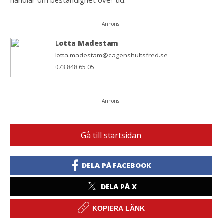
handlar om beständighet över tid.
Annons:
Lotta Madestam
lotta.madestam@dagenshultsfred.se
073 848 65 05
Annons:
Gå till startsidan
DELA PÅ FACEBOOK
DELA PÅ X
KOPIERA LÄNK