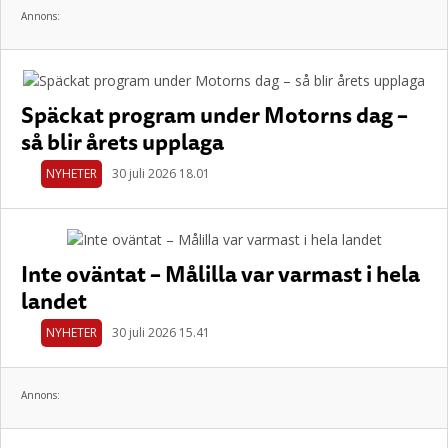
Annons:
Späckat program under Motorns dag –
så blir årets upplaga
NYHETER
30 juli 2026 18.01
Inte oväntat – Målilla var varmast i hela
landet
NYHETER
30 juli 2026 15.41
Annons: