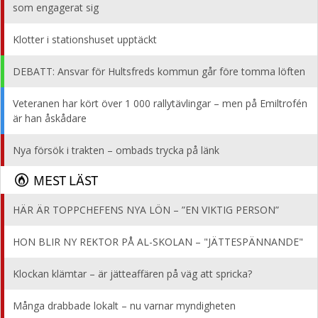
som engagerat sig
Klotter i stationshuset upptäckt
DEBATT: Ansvar för Hultsfreds kommun går före tomma löften
Veteranen har kört över 1 000 rallytävlingar – men på Emiltrofén
är han åskådare
Nya försök i trakten – ombads trycka på länk
MEST LÄST
HÄR ÄR TOPPCHEFENS NYA LÖN – ”EN VIKTIG PERSON”
HON BLIR NY REKTOR PÅ AL-SKOLAN – "JÄTTESPÄNNANDE"
Klockan klämtar – är jätteaffären på väg att spricka?
Många drabbade lokalt – nu varnar myndigheten