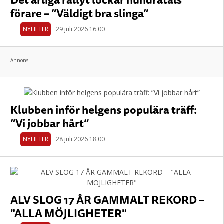
förare – ”Väldigt bra slinga”
NYHETER
29 juli 2026 16.00
Annons:
Klubben inför helgens populära träff:
”Vi jobbar hårt”
NYHETER
28 juli 2026 18.00
ALV SLOG 17 ÅR GAMMALT REKORD –
"ALLA MÖJLIGHETER"