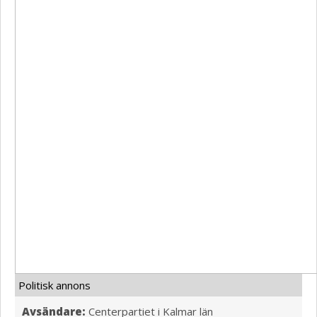
Politisk annons
Avsändare:
Centerpartiet i Kalmar län