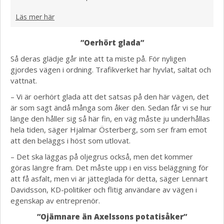
Läs mer här
”Oerhört glada”
Så deras glädje går inte att ta miste på. För nyligen
gjordes vägen i ordning. Trafikverket har hyvlat, saltat och
vattnat.
– Vi är oerhört glada att det satsas på den här vägen, det
är som sagt ändå många som åker den. Sedan får vi se hur
länge den håller sig så här fin, en väg måste ju underhållas
hela tiden, säger Hjalmar Österberg, som ser fram emot
att den beläggs i höst som utlovat.
– Det ska läggas på oljegrus också, men det kommer
göras längre fram. Det måste upp i en viss beläggning för
att få asfalt, men vi är jätteglada för detta, säger Lennart
Davidsson, KD-politiker och flitig användare av vägen i
egenskap av entreprenör.
”Ojämnare än Axelssons potatisåker”