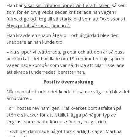
Han har
visat sin irritation öppet vid flera tillfällen.
Så sent
som för en dryg vecka sedan kritiserade han vägen i
fullmäktige och tog till så
starka ord som att ”Axelssons i
Abys potatisåkrar är jämnare”.
Han krävde en snabb åtgärd – och åtgärdad blev den.
Snabbare än han kunde tro.
– Nu slipper vi tvättbräda, gropar och att den är så pass
nedkörd att det handlade om 19 centimeter i hjulspåren.
Vägen hade körspår som var så djupa att bilar riskerade
att skrapa i underredet, berättar han.
Positiv överraskning
När man inte trodde det kunde bli sämre väg – då blev det
ännu värre…
För i höstas rev nämligen Trafikverket bort asfalten på
större sträckor för att istället lägga på någon typ av
lergrus, som snabbt kördes sönder, enligt trion.
– Och det dammade något förskräckligt, säger Martina