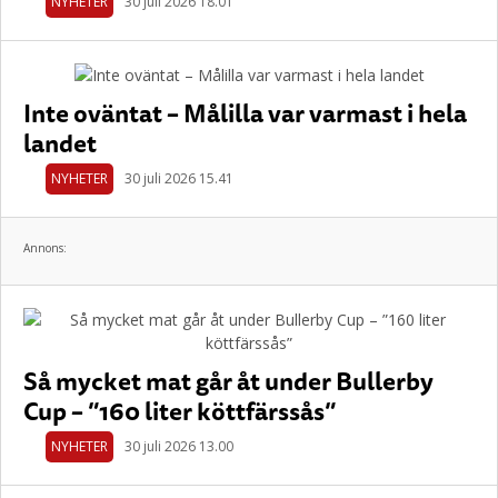
NYHETER
30 juli 2026 18.01
Inte oväntat – Målilla var varmast i hela
landet
NYHETER
30 juli 2026 15.41
Annons:
Så mycket mat går åt under Bullerby
Cup – ”160 liter köttfärssås”
NYHETER
30 juli 2026 13.00