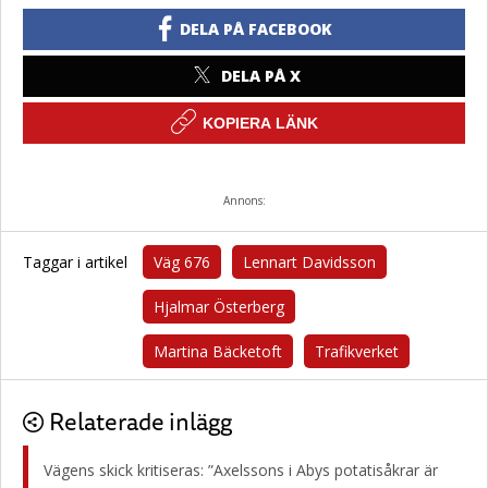
DELA PÅ FACEBOOK
DELA PÅ X
KOPIERA LÄNK
Annons:
Taggar i artikel
Väg 676
Lennart Davidsson
Hjalmar Österberg
Martina Bäcketoft
Trafikverket
Relaterade inlägg
Vägens skick kritiseras: ”Axelssons i Abys potatisåkrar är