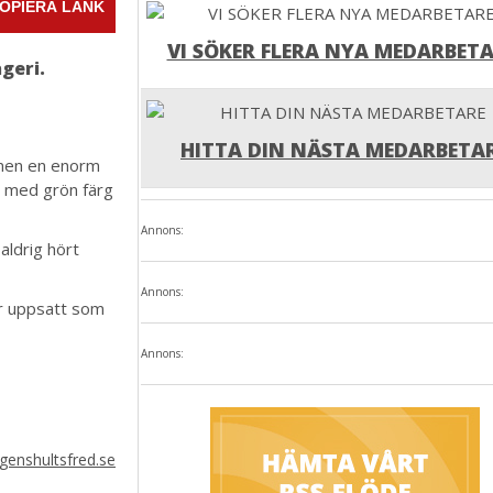
OPIERA LÄNK
VI SÖKER FLERA NYA MEDARBETA
geri.
HITTA DIN NÄSTA MEDARBETA
onen en enorm
a med grön färg
Annons:
aldrig hört
Annons:
är uppsatt som
Annons:
genshultsfred.se