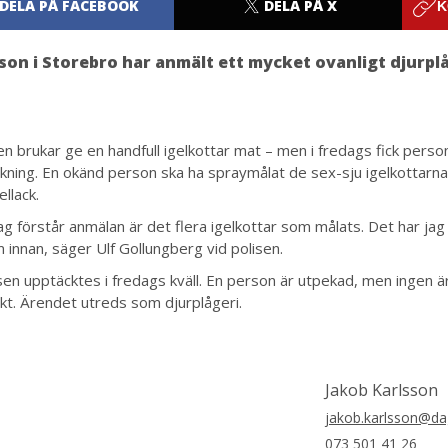
DELA PÅ FACEBOOK
DELA PÅ X
K
son i Storebro har anmält ett mycket ovanligt djurplå
n brukar ge en handfull igelkottar mat – men i fredags fick pers
kning. En okänd person ska ha spraymålat de sex-sju igelkottarn
llack.
ag förstår anmälan är det flera igelkottar som målats. Det har jag 
 innan, säger Ulf Gollungberg vid polisen.
en upptäcktes i fredags kväll. En person är utpekad, men ingen 
kt. Ärendet utreds som djurplågeri.
Jakob Karlsson
jakob.karlsson@da
073 501 41 26