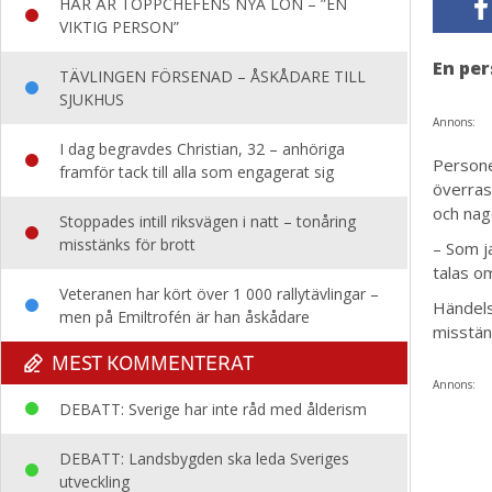
HÄR ÄR TOPPCHEFENS NYA LÖN – ”EN
VIKTIG PERSON”
En per
TÄVLINGEN FÖRSENAD – ÅSKÅDARE TILL
SJUKHUS
Annons:
I dag begravdes Christian, 32 – anhöriga
Persone
framför tack till alla som engagerat sig
överras
och nage
Stoppades intill riksvägen i natt – tonåring
misstänks för brott
– Som j
talas om
Veteranen har kört över 1 000 rallytävlingar –
Händels
men på Emiltrofén är han åskådare
misstän
MEST KOMMENTERAT
Annons:
DEBATT: Sverige har inte råd med ålderism
DEBATT: Landsbygden ska leda Sveriges
utveckling