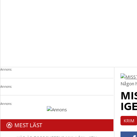
Annons:
Någon h
Annons:
MI
IG
Annons:
KRIM
MEST LÄST