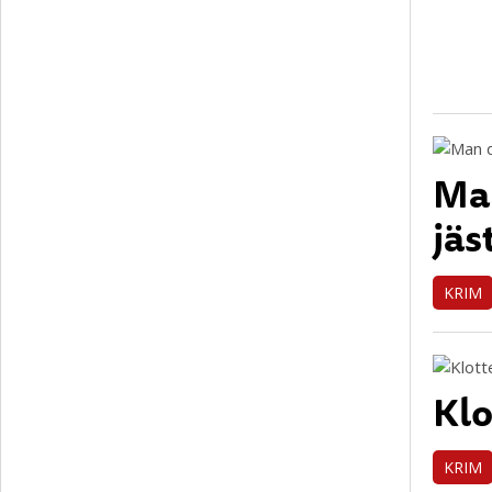
Man
jäs
KRIM
Klo
KRIM