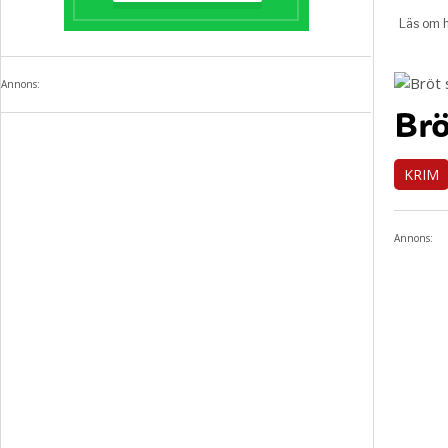
Annons:
Brö
KRIM
Annons: