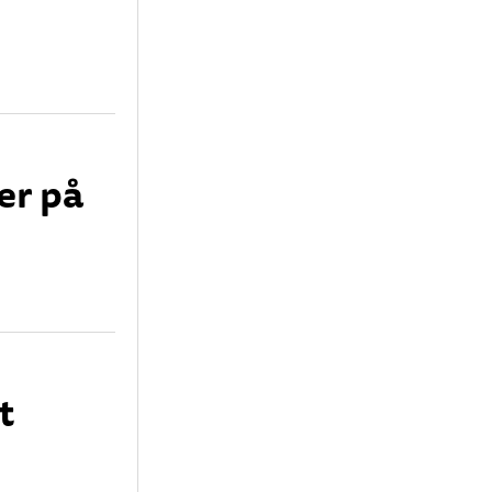
er på
t