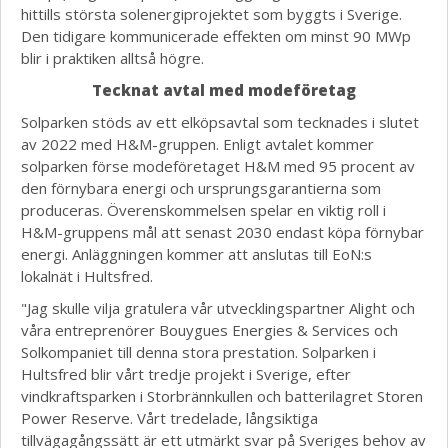
hittills största solenergiprojektet som byggts i Sverige.
Den tidigare kommunicerade effekten om minst 90 MWp
blir i praktiken alltså högre.
Tecknat avtal med modeföretag
Solparken stöds av ett elköpsavtal som tecknades i slutet
av 2022 med H&M-gruppen. Enligt avtalet kommer
solparken förse modeföretaget H&M med 95 procent av
den förnybara energi och ursprungsgarantierna som
produceras. Överenskommelsen spelar en viktig roll i
H&M-gruppens mål att senast 2030 endast köpa förnybar
energi. Anläggningen kommer att anslutas till EoN:s
lokalnät i Hultsfred.
"Jag skulle vilja gratulera vår utvecklingspartner Alight och
våra entreprenörer Bouygues Energies & Services och
Solkompaniet till denna stora prestation. Solparken i
Hultsfred blir vårt tredje projekt i Sverige, efter
vindkraftsparken i Storbrännkullen och batterilagret Storen
Power Reserve. Vårt tredelade, långsiktiga
tillvägagångssätt är ett utmärkt svar på Sveriges behov av