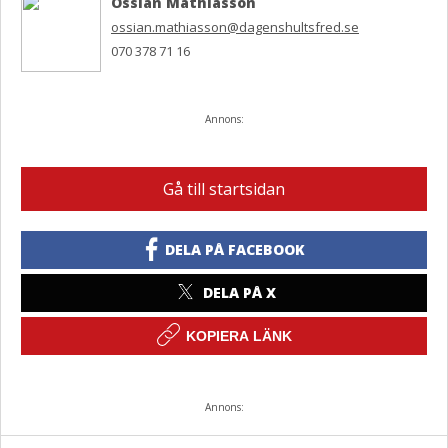
Ossian Mathiasson
ossian.mathiasson@dagenshultsfred.se
070 378 71 16
Annons:
Gå till startsidan
DELA PÅ FACEBOOK
DELA PÅ X
KOPIERA LÄNK
Annons: