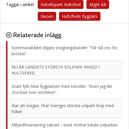
Taggar i artikel
Solcellspark Hultsfred
Alight AB
Neoen
Hultsfreds flygplats
Relaterade inlägg
Kommunalrådet klippte invigningsbandet: ”Får slå oss för
bröstet”
NU ÄR LANDETS STÖRSTA SOLPARK INVIGD I
HULTSFRED
Snart fylls hela flygplatsen med solceller: ”Även jag blir
chockad över storleken”
Klar att invigas: Firar Sveriges största solpark ihop med
folket
Miljardfinansiering säkrad – bank stöttar lokala solparken