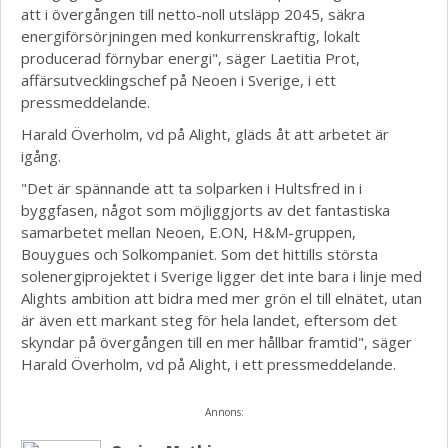
att i övergången till netto-noll utsläpp 2045, säkra
energiförsörjningen med konkurrenskraftig, lokalt
producerad förnybar energi", säger Laetitia Prot,
affärsutvecklingschef på Neoen i Sverige, i ett
pressmeddelande.
Harald Överholm, vd på Alight, gläds åt att arbetet är
igång.
"Det är spännande att ta solparken i Hultsfred in i
byggfasen, något som möjliggjorts av det fantastiska
samarbetet mellan Neoen, E.ON, H&M-gruppen,
Bouygues och Solkompaniet. Som det hittills största
solenergiprojektet i Sverige ligger det inte bara i linje med
Alights ambition att bidra med mer grön el till elnätet, utan
är även ett markant steg för hela landet, eftersom det
skyndar på övergången till en mer hållbar framtid", säger
Harald Överholm, vd på Alight, i ett pressmeddelande.
Annons: