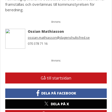
framställas och överlämnas till kommunstyrelsen för
beredning.
Annons:
Ossian Mathiasson
ossian.mathiasson@dagenshultsfred.se
070 378 71 16
Annons:
Gå till startsidan
DELA PÅ FACEBOOK
DELA PÅ X