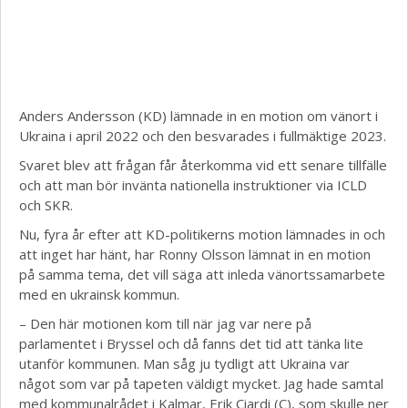
Anders Andersson (KD) lämnade in en motion om vänort i
Ukraina i april 2022 och den besvarades i fullmäktige 2023.
Svaret blev att frågan får återkomma vid ett senare tillfälle
och att man bör invänta nationella instruktioner via ICLD
och SKR.
Nu, fyra år efter att KD-politikerns motion lämnades in och
att inget har hänt, har Ronny Olsson lämnat in en motion
på samma tema, det vill säga att inleda vänortssamarbete
med en ukrainsk kommun.
– Den här motionen kom till när jag var nere på
parlamentet i Bryssel och då fanns det tid att tänka lite
utanför kommunen. Man såg ju tydligt att Ukraina var
något som var på tapeten väldigt mycket. Jag hade samtal
med kommunalrådet i Kalmar, Erik Ciardi (C), som skulle ner