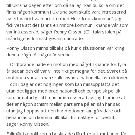
till Ukraina dagen efter och då sa jag ”kan du kolla om det
finns någon kommun i Ukraina som skulle vara intresserad
av ett vänortssamarbete med Hultsfreds kommun”. Jag
fick veta att det fanns en mindre kommun liknande vår som
var intresserad, säger Ronny Olsson (C) i talarstolen på
måndagens fullmäktigesammanträde.
Ronny Olsson minns tillbaka på hur diskussionen var kring
denna fråga för några år sedan.
– Ordförande hade en motion med något liknande för fyra
år sedan och då var vi inte riktigt mogna för det. Svaret på
motionen var att man skulle invänta nationella instruktioner
– och i dag är det nog ingen som kan missuppfatta det
utan det ligger med bred nationell och europeisk politik
som är naturligt att man är intresserad av. Jag tror inte att
det är någon schism mellan partierna på en sån här sak
utan jag hoppas att den här motionen kan gå vidare och
behandlas och komma tillbaka i fullmäktige för beslut,
säger Ronny Olsson.
Fullmäktigepolitikerna beslutade därefter att motionen får