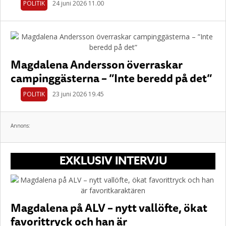
POLITIK
24 juni 2026 11.00
Magdalena Andersson överraskar
campinggästerna – ”Inte beredd på det”
POLITIK
23 juni 2026 19.45
Annons:
EXKLUSIV INTERVJU
Magdalena på ALV – nytt vallöfte, ökat
favorittryck och han är