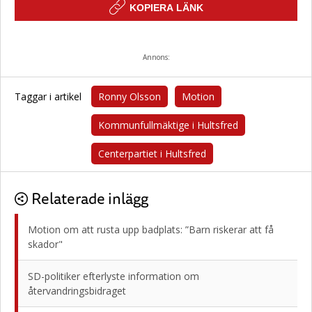
KOPIERA LÄNK
Annons:
Taggar i artikel
Ronny Olsson
Motion
Kommunfullmäktige i Hultsfred
Centerpartiet i Hultsfred
Relaterade inlägg
Motion om att rusta upp badplats: ”Barn riskerar att få
skador"
SD-politiker efterlyste information om
återvandringsbidraget