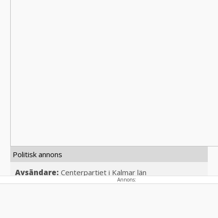
Politisk annons
Avsändare:
Centerpartiet i Kalmar län
Annons:
Läs mer här
"Tjata lite"