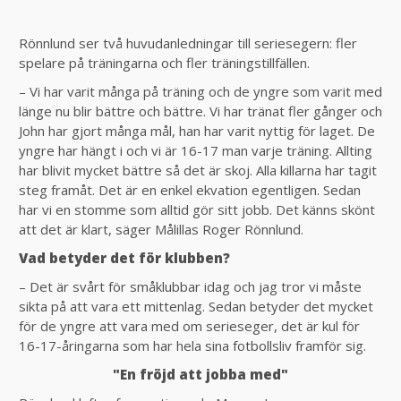
Rönnlund ser två huvudanledningar till seriesegern: fler
spelare på träningarna och fler träningstillfällen.
– Vi har varit många på träning och de yngre som varit med
länge nu blir bättre och bättre. Vi har tränat fler gånger och
John har gjort många mål, han har varit nyttig för laget. De
yngre har hängt i och vi är 16-17 man varje träning. Allting
har blivit mycket bättre så det är skoj. Alla killarna har tagit
steg framåt. Det är en enkel ekvation egentligen. Sedan
har vi en stomme som alltid gör sitt jobb. Det känns skönt
att det är klart, säger Målillas Roger Rönnlund.
Vad betyder det för klubben?
– Det är svårt för småklubbar idag och jag tror vi måste
sikta på att vara ett mittenlag. Sedan betyder det mycket
för de yngre att vara med om serieseger, det är kul för
16-17-åringarna som har hela sina fotbollsliv framför sig.
"En fröjd att jobba med"