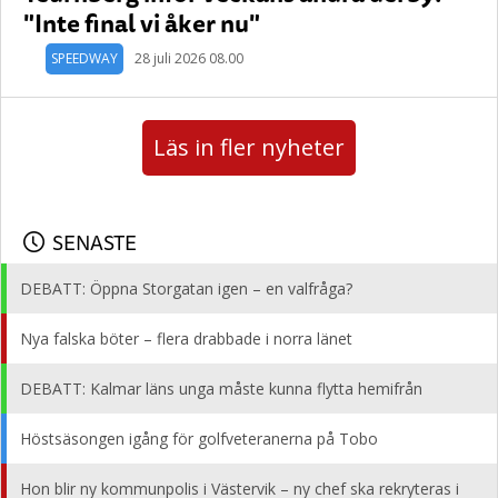
"Inte final vi åker nu"
SPEEDWAY
28 juli 2026 08.00
Läs in fler nyheter
SENASTE
DEBATT: Öppna Storgatan igen – en valfråga?
Nya falska böter – flera drabbade i norra länet
DEBATT: Kalmar läns unga måste kunna flytta hemifrån
Höstsäsongen igång för golfveteranerna på Tobo
Hon blir ny kommunpolis i Västervik – ny chef ska rekryteras i