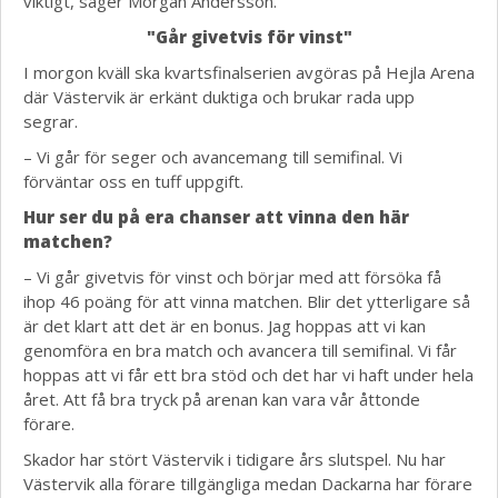
viktigt, säger Morgan Andersson.
"Går givetvis för vinst"
I morgon kväll ska kvartsfinalserien avgöras på Hejla Arena
där Västervik är erkänt duktiga och brukar rada upp
segrar.
– Vi går för seger och avancemang till semifinal. Vi
förväntar oss en tuff uppgift.
Hur ser du på era chanser att vinna den här
matchen?
– Vi går givetvis för vinst och börjar med att försöka få
ihop 46 poäng för att vinna matchen. Blir det ytterligare så
är det klart att det är en bonus. Jag hoppas att vi kan
genomföra en bra match och avancera till semifinal. Vi får
hoppas att vi får ett bra stöd och det har vi haft under hela
året. Att få bra tryck på arenan kan vara vår åttonde
förare.
Skador har stört Västervik i tidigare års slutspel. Nu har
Västervik alla förare tillgängliga medan Dackarna har förare