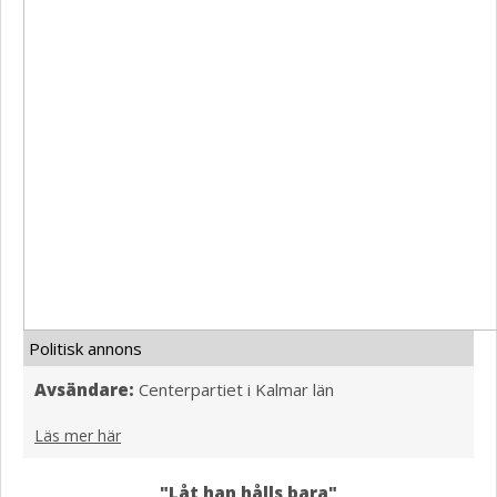
Politisk annons
Avsändare:
Centerpartiet i Kalmar län
Läs mer här
"Låt han hålls bara"