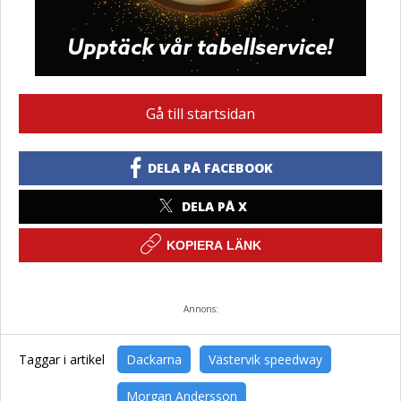
Gå till startsidan
DELA PÅ FACEBOOK
DELA PÅ X
KOPIERA LÄNK
Annons:
Taggar i artikel
Dackarna
Västervik speedway
Morgan Andersson