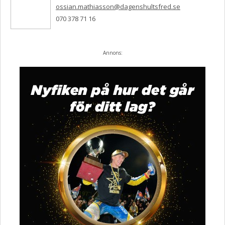
ossian.mathiasson@dagenshultsfred.se
070 378 71 16
Annons: