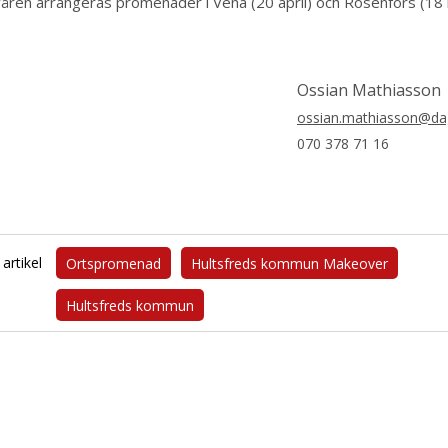
åren arrangeras promenader i Vena (20 april) och Rosenfors (18 
Ossian Mathiasson
ossian.mathiasson@dag
070 378 71 16
artikel
Ortspromenad
Hultsfreds kommun Makeover
Hultsfreds kommun