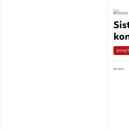
Sis
ko
NYHE
Annons: