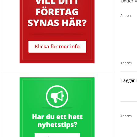
Under v
Annons:
Annons:
Taggar i 
Annons: