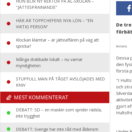
HON BLIR NY REKTOR PÅ AL-SKOLAN –
"JÄTTESPÄNNANDE"
HÄR ÄR TOPPCHEFENS NYA LÖN – ”EN
De tre
VIKTIG PERSON”
förbät
Klockan klämtar – är jätteaffären på väg att
spricka?
Annons:
Dessa p
Många drabbade lokalt – nu varnar
den fys
myndigheten
första 
STUPFULL MAN PÅ TÅGET AVSLÖJADES MED
"I Hult
KNIV
och str
Silverda
MEST KOMMENTERAT
aktivite
gjort e
DEBATT: SD – en maskin som sprider rädsla,
Hultsfr
inte trygghet
DEBATT: Sverige har inte råd med ålderism
Under h