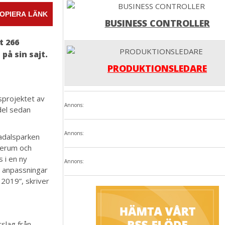
OPIERA LÄNK
BUSINESS CONTROLLER
t 266
å sin sajt.
PRODUKTIONSLEDARE
sprojektet av
Annons:
del sedan
Annons:
gadalsparken
serum och
s i en ny
Annons:
at anpassningar
2019”, skriver
slag från