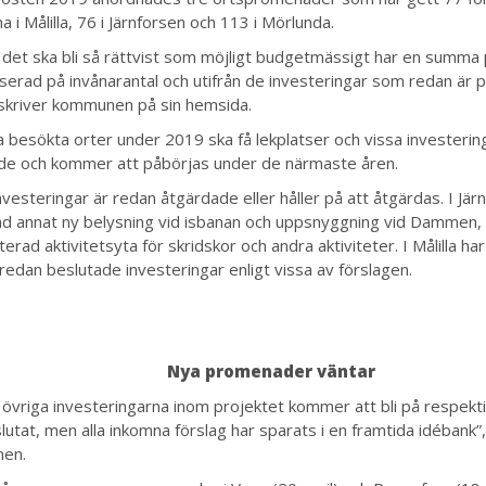
a i Målilla, 76 i Järnforsen och 113 i Mörlunda.
t det ska bli så rättvist som möjligt budgetmässigt har en summa 
serad på invånarantal och utifrån de investeringar som redan är 
 skriver kommunen på sin hemsida.
a besökta orter under 2019 ska få lekplatser och vissa investerin
de och kommer att påbörjas under de närmaste åren.
nvesteringar är redan åtgärdade eller håller på att åtgärdas. I Jär
nd annat ny belysning vid isbanan och uppsnyggning vid Dammen, 
terad aktivitetsyta för skridskor och andra aktiviteter. I Målilla h
 redan beslutade investeringar enligt vissa av förslagen.
Nya promenader väntar
e övriga investeringarna inom projektet kommer att bli på respekti
lutat, men alla inkomna förslag har sparats i en framtida idébank”,
en.