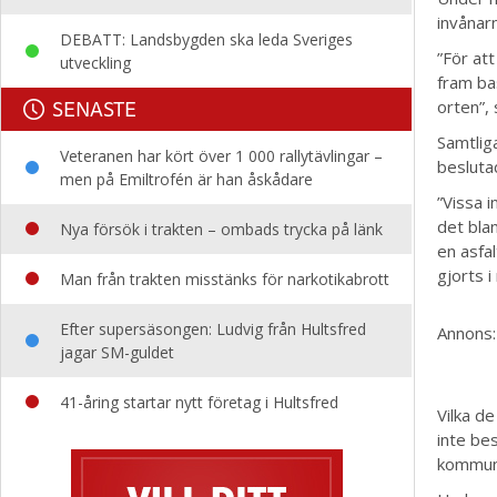
invånarn
DEBATT: Landsbygden ska leda Sveriges
”För at
utveckling
fram ba
SENASTE
orten”,
Samtlig
Veteranen har kört över 1 000 rallytävlingar –
besluta
men på Emiltrofén är han åskådare
”Vissa i
det bla
Nya försök i trakten – ombads trycka på länk
en asfal
gjorts i
Man från trakten misstänks för narkotikabrott
Efter supersäsongen: Ludvig från Hultsfred
Annons:
jagar SM-guldet
41-åring startar nytt företag i Hultsfred
Vilka d
inte bes
kommun