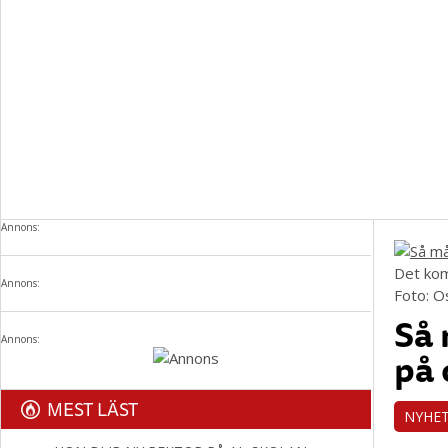
Annons:
Det kom
Annons:
Foto: O
Så 
Annons:
på
MEST LÄST
NYHE