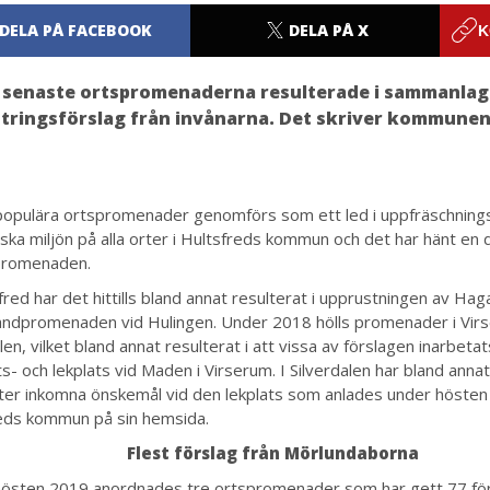
DELA PÅ FACEBOOK
DELA PÅ X
K
 senaste ortspromenaderna resulterade i sammanlag
tringsförslag från invånarna. Det skriver kommunen p
opulära ortspromenader genomförs som ett led i uppfräschning
iska miljön på alla orter i Hultsfreds kommun och det har hänt en 
promenaden.
sfred har det hittills bland annat resulterat i upprustningen av Ha
andpromenaden vid Hulingen. Under 2018 hölls promenader i Vir
len, vilket bland annat resulterat i att vissa av förslagen inarbetat
ts- och lekplats vid Maden i Virserum. I Silverdalen har bland ann
fter inkomna önskemål vid den lekplats som anlades under hösten 
eds kommun på sin hemsida.
Flest förslag från Mörlundaborna
östen 2019 anordnades tre ortspromenader som har gett 77 för