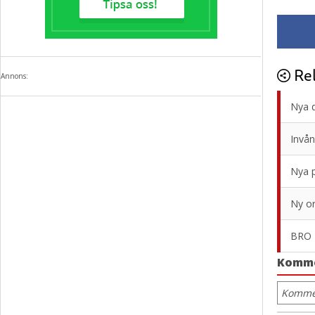
Rel
Annons:
Nya d
Invån
Nya p
Ny or
BRO 
Komm
Kommen