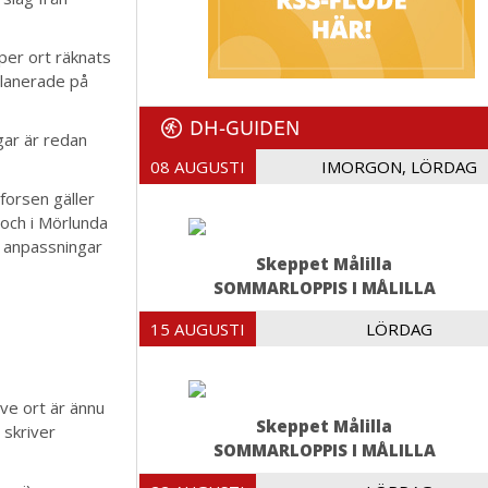
per ort räknats
planerade på
DH-GUIDEN
gar är redan
08 AUGUSTI
IMORGON, LÖRDAG
nforsen gäller
och i Mörlunda
ar anpassningar
Skeppet Målilla
SOMMARLOPPIS I MÅLILLA
15 AUGUSTI
LÖRDAG
ve ort är ännu
Skeppet Målilla
 skriver
SOMMARLOPPIS I MÅLILLA