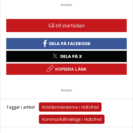
Annons:
Gå till startsidan
DELA PÅ FACEBOOK
DELA PÅ X
KOPIERA LÄNK
Annons:
Taggar i artikel
Kristdemokraterna i Hultsfred
Kommunfullmäktige i Hultsfred