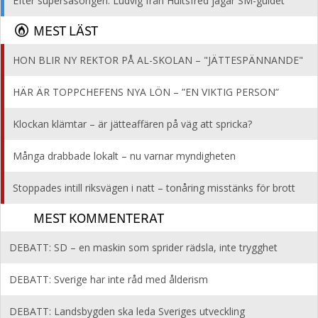
Efter supersäsongen: Ludvig från Hultsfred jagar SM-guldet
MEST LÄST
HON BLIR NY REKTOR PÅ AL-SKOLAN – "JÄTTESPÄNNANDE"
HÄR ÄR TOPPCHEFENS NYA LÖN – ”EN VIKTIG PERSON”
Klockan klämtar – är jätteaffären på väg att spricka?
Många drabbade lokalt – nu varnar myndigheten
Stoppades intill riksvägen i natt – tonåring misstänks för brott
MEST KOMMENTERAT
DEBATT: SD – en maskin som sprider rädsla, inte trygghet
DEBATT: Sverige har inte råd med ålderism
DEBATT: Landsbygden ska leda Sveriges utveckling