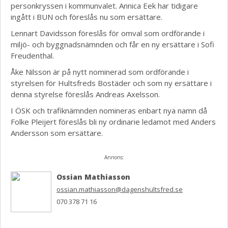
personkryssen i kommunvalet. Annica Eek har tidigare
ingått i BUN och föreslås nu som ersättare.
Lennart Davidsson föreslås för omval som ordförande i
miljö- och byggnadsnämnden och får en ny ersättare i Sofi
Freudenthal.
Åke Nilsson är på nytt nominerad som ordförande i
styrelsen för Hultsfreds Bostäder och som ny ersättare i
denna styrelse föreslås Andreas Axelsson.
I ÖSK och trafiknämnden nomineras enbart nya namn då
Folke Pleijert föreslås bli ny ordinarie ledamot med Anders
Andersson som ersättare.
Annons:
Ossian Mathiasson
ossian.mathiasson@dagenshultsfred.se
070 378 71 16