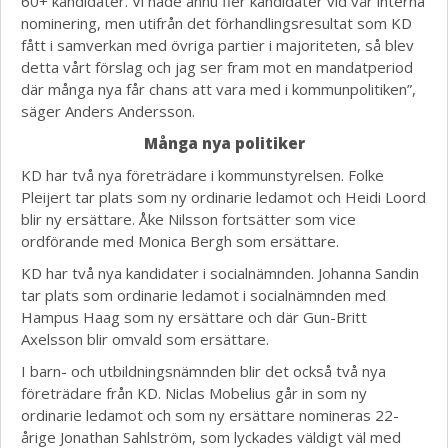
60+ kandidater. Vi hade ännu fler kandidater vid vår interna
nominering, men utifrån det förhandlingsresultat som KD
fått i samverkan med övriga partier i majoriteten, så blev
detta vårt förslag och jag ser fram mot en mandatperiod
där många nya får chans att vara med i kommunpolitiken”,
säger Anders Andersson.
Många nya politiker
KD har två nya företrädare i kommunstyrelsen. Folke
Pleijert tar plats som ny ordinarie ledamot och Heidi Loord
blir ny ersättare. Åke Nilsson fortsätter som vice
ordförande med Monica Bergh som ersättare.
KD har två nya kandidater i socialnämnden. Johanna Sandin
tar plats som ordinarie ledamot i socialnämnden med
Hampus Haag som ny ersättare och där Gun-Britt
Axelsson blir omvald som ersättare.
I barn- och utbildningsnämnden blir det också två nya
företrädare från KD. Niclas Mobelius går in som ny
ordinarie ledamot och som ny ersättare nomineras 22-
årige Jonathan Sahlström, som lyckades väldigt väl med