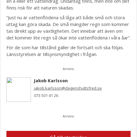
en å eller ett vattendrag. Undantag finns, men inte om det
finns risk för att naturen skadas.
”Just nu är vattenflödena så låga att både små och stora
uttag kan göra skada. De små mängder regn som kommer
tas direkt upp av växtligheten. Det innebär att även om
det kommer lite regn så ökar inte vattenflödena i våra åar”.
För de som har tillstånd gäller de fortsatt och ska följas.
Länsstyrelsen är tillsynsmyndighet i frågan.
Annons:
Jakob Karlsson
jakob.karlsson@dagenshultsfred.se
073 501 41 26
Annons: