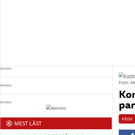
Annons:
Foto: 
Annons:
Ko
par
Annons:
KRIM
MEST LÄST