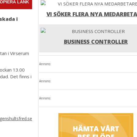
OPIERA LÄNK
VI SÖKER FLERA NYA MEDARBETA
skada i
BUSINESS CONTROLLER
tan i Virserum
Annons:
klockan 13.00
ad. Det finns i
Annons:
Annons:
enshultsfred.se