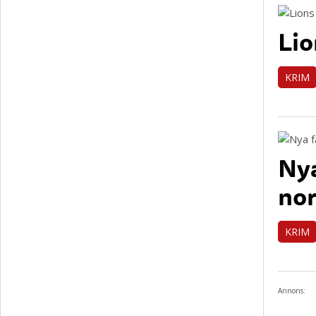
Lio
KRIM
Nya
nor
KRIM
Annons: