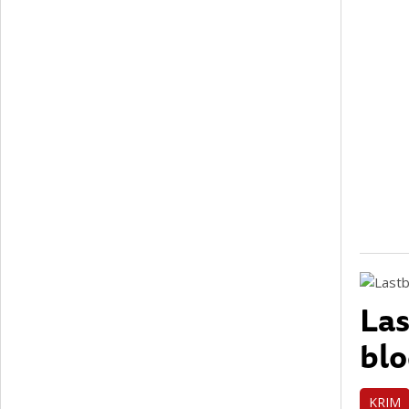
Las
blo
KRIM