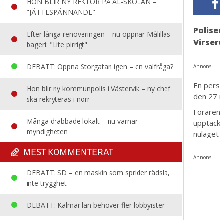
HON BLIR NY REKTOR PÅ AL-SKOLAN –
"JÄTTESPÄNNANDE"
Polise
Efter långa renoveringen – nu öppnar Målillas
Virse
bageri: "Lite pirrigt"
DEBATT: Öppna Storgatan igen – en valfråga?
Annons:
En pers
Hon blir ny kommunpolis i Västervik – ny chef
den 27 
ska rekryteras i norr
Föraren 
Många drabbade lokalt – nu varnar
upptäck
myndigheten
nuläget
MEST KOMMENTERAT
Annons:
DEBATT: SD – en maskin som sprider rädsla,
inte trygghet
DEBATT: Kalmar län behöver fler lobbyister