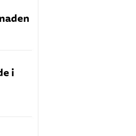
knaden
e i