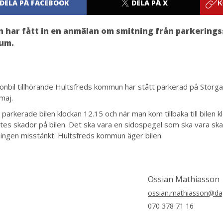
DELA PÅ FACEBOOK
DELA PÅ X
K
n har fått in en anmälan om smitning från parkerings
rum.
onbil tillhörande Hultsfreds kommun har stått parkerad på Storga
maj.
parkerade bilen klockan 12.15 och när man kom tillbaka till bilen 
tes skador på bilen. Det ska vara en sidospegel som ska vara skad
 ingen misstänkt. Hultsfreds kommun äger bilen.
Ossian Mathiasson
ossian.mathiasson@dag
070 378 71 16