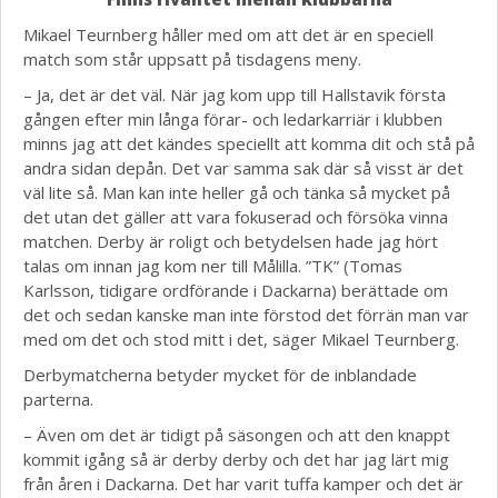
Mikael Teurnberg håller med om att det är en speciell
match som står uppsatt på tisdagens meny.
– Ja, det är det väl. När jag kom upp till Hallstavik första
gången efter min långa förar- och ledarkarriär i klubben
minns jag att det kändes speciellt att komma dit och stå på
andra sidan depån. Det var samma sak där så visst är det
väl lite så. Man kan inte heller gå och tänka så mycket på
det utan det gäller att vara fokuserad och försöka vinna
matchen. Derby är roligt och betydelsen hade jag hört
talas om innan jag kom ner till Målilla. ”TK” (Tomas
Karlsson, tidigare ordförande i Dackarna) berättade om
det och sedan kanske man inte förstod det förrän man var
med om det och stod mitt i det, säger Mikael Teurnberg.
Derbymatcherna betyder mycket för de inblandade
parterna.
– Även om det är tidigt på säsongen och att den knappt
kommit igång så är derby derby och det har jag lärt mig
från åren i Dackarna. Det har varit tuffa kamper och det är