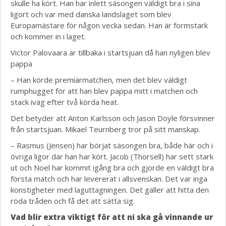
skulle ha kört. Han har inlett säsongen väldigt bra i sina
ligort och var med danska landslaget som blev
Europamästare för någon vecka sedan. Han är formstark
och kommer in i laget.
Victor Palovaara är tillbaka i startsjuan då han nyligen blev
pappa
– Han körde premiärmatchen, men det blev väldigt
rumphugget för att han blev pappa mitt i matchen och
stack iväg efter två körda heat.
Det betyder att Anton Karlsson och Jason Doyle försvinner
från startsjuan. Mikael Teurnberg tror på sitt manskap.
– Rasmus (Jensen) har börjat säsongen bra, både här och i
övriga ligor där han har kört. Jacob (Thorsell) har sett stark
ut och Noel har kommit igång bra och gjorde en väldigt bra
första match och har levererat i allsvenskan. Det var inga
konstigheter med laguttagningen. Det gäller att hitta den
röda tråden och få det att sätta sig.
Vad blir extra viktigt för att ni ska gå vinnande ur