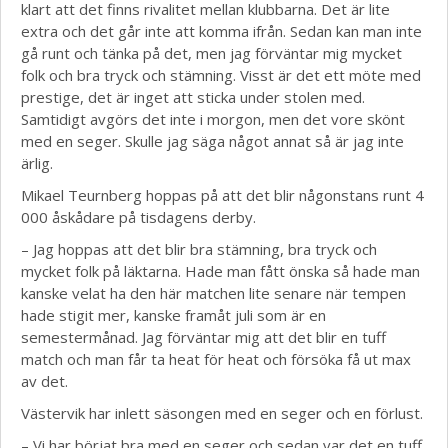
klart att det finns rivalitet mellan klubbarna. Det är lite
extra och det går inte att komma ifrån. Sedan kan man inte
gå runt och tänka på det, men jag förväntar mig mycket
folk och bra tryck och stämning. Visst är det ett möte med
prestige, det är inget att sticka under stolen med.
Samtidigt avgörs det inte i morgon, men det vore skönt
med en seger. Skulle jag säga något annat så är jag inte
ärlig.
Mikael Teurnberg hoppas på att det blir någonstans runt 4
000 åskådare på tisdagens derby.
– Jag hoppas att det blir bra stämning, bra tryck och
mycket folk på läktarna. Hade man fått önska så hade man
kanske velat ha den här matchen lite senare när tempen
hade stigit mer, kanske framåt juli som är en
semestermånad. Jag förväntar mig att det blir en tuff
match och man får ta heat för heat och försöka få ut max
av det.
Västervik har inlett säsongen med en seger och en förlust.
– Vi har börjat bra med en seger och sedan var det en tuff