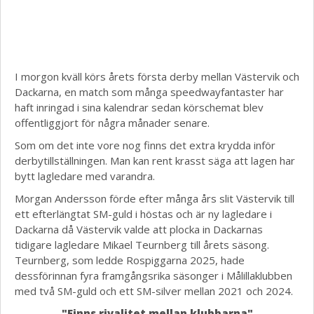
I morgon kväll körs årets första derby mellan Västervik och
Dackarna, en match som många speedwayfantaster har
haft inringad i sina kalendrar sedan körschemat blev
offentliggjort för några månader senare.
Som om det inte vore nog finns det extra krydda inför
derbytillställningen. Man kan rent krasst säga att lagen har
bytt lagledare med varandra.
Morgan Andersson förde efter många års slit Västervik till
ett efterlängtat SM-guld i höstas och är ny lagledare i
Dackarna då Västervik valde att plocka in Dackarnas
tidigare lagledare Mikael Teurnberg till årets säsong.
Teurnberg, som ledde Rospiggarna 2025, hade
dessförinnan fyra framgångsrika säsonger i Målillaklubben
med två SM-guld och ett SM-silver mellan 2021 och 2024.
"Finns rivalitet mellan klubbarna"