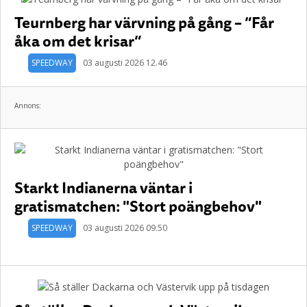
Teurnberg har värvning på gång – ”Får
åka om det krisar”
SPEEDWAY
03 augusti 2026 12.46
Annons:
Starkt Indianerna väntar i
gratismatchen: "Stort poängbehov"
SPEEDWAY
03 augusti 2026 09.50