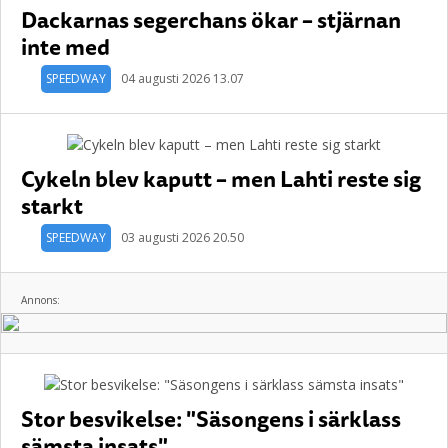
Dackarnas segerchans ökar – stjärnan
inte med
SPEEDWAY
04 augusti 2026 13.07
Cykeln blev kaputt – men Lahti reste sig
starkt
SPEEDWAY
03 augusti 2026 20.50
Annons:
Stor besvikelse: "Säsongens i särklass
sämsta insats"