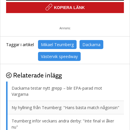
KOPIERA LÄNK
Annons:
Taggar i artikel
Mikael Teurnberg
Dackarna
Västervik speedway
Relaterade inlägg
Dackarna testar nytt grepp – blir EPA-parad mot
Vargarna
Ny hyllning från Teurnberg: "Hans bästa match någonsin"
Teurnberg inför veckans andra derby: "Inte final vi åker
nu"