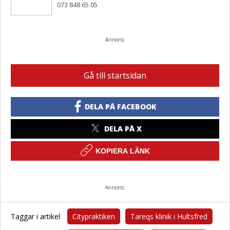
073 848 65 05
Annons:
Gå till startsidan
DELA PÅ FACEBOOK
DELA PÅ X
KOPIERA LÄNK
Annons:
Taggar i artikel
Citypraktiken
Tareqs klinik i Hultsfred