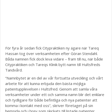
För fyra år sedan fick Citypraktiken ny ägare när Tareq
Hassan tog över verksamheten efter Göran Stendahl.
Båda namnen fick dock leva vidare – fram till nu, när både
Citypraktiken och Tareqs Klinik bytt namn till Hultsfreds
Tandvård.
”Namnbytet är en del av vår fortsatta utveckling och vårt
arbete för att kunna erbjuda den bästa möjliga
patientupplevelsen i Hultsfred. Genom att samla våra
verksamheter under ett och samma namn blir det enklare
och tydligare för både befintliga och nya patienter att
komma i kontakt med oss”, skriver företaget på sin
hemsida och i brev som skickats till listade patienter.